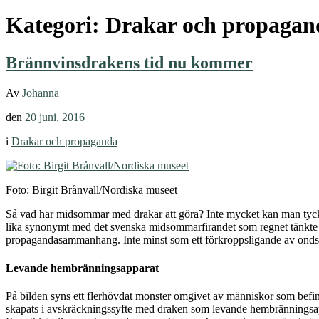
Kategori:
Drakar och propagan
Brännvinsdrakens tid nu kommer
Av
Johanna
den
20 juni, 2016
i
Drakar och propaganda
Foto: Birgit Brånvall/Nordiska museet
Så vad har midsommar med drakar att göra? Inte mycket kan man tycka,
lika synonymt med det svenska midsommarfirandet som regnet tänkte jag 
propagandasammanhang. Inte minst som ett förkroppsligande av ondska
Levande hembränningsapparat
På bilden syns ett flerhövdat monster omgivet av människor som befinne
skapats i avskräckningssyfte med draken som levande hembränningsappa