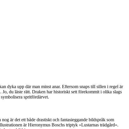
 dyka upp där man minst anar. Eftersom snaps till sillen i regel är
, du läste rätt. Draken har historiskt sett förekommit i olika slags
symbolisera spritfördärvet.
h nog är det ett både drastiskt och fantasieggande bildspråk som
llustrationen är Hieronymus Boschs triptyk »Lustarnas trädgård«.