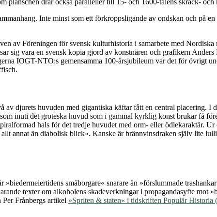
anschen drar också paralleller till 15- och 1600-talens skräck- och h
asammanhang. Inte minst som ett förkroppsligande av ondskan och på en 
iven av Föreningen för svensk kulturhistoria i samarbete med Nordiska 
ar sig vara en svensk kopia gjord av konstnären och grafikern Anders L
ogerna IOGT-NTO:s gemensamma 100-årsjubileum var det för övrigt un
fisch.
å av djurets huvuden med gigantiska käftar fått en central placering. I 
som inuti det groteska huvud som i gammal kyrklig konst brukar få föres
om spiralformad hals för det tredje huvudet med orm- eller ödlekaraktär.
llt annat än diabolisk blick«. Kanske är brännvinsdraken själv lite lull
är »biedermeiertidens småborgare« snarare än »förslummade trashankar
rklarande texter om alkoholens skadeverkningar i propagandasyfte mot
n Per Frånbergs artikel
»Spriten & staten« i tidskriften Populär Historia 