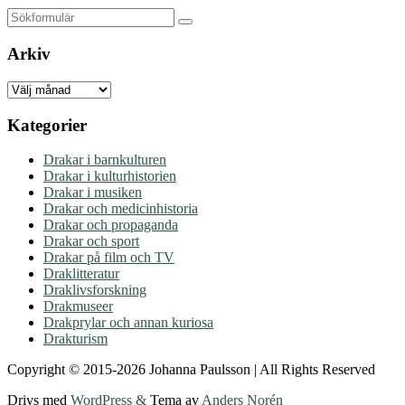
Sök
Arkiv
Arkiv
Kategorier
Drakar i barnkulturen
Drakar i kulturhistorien
Drakar i musiken
Drakar och medicinhistoria
Drakar och propaganda
Drakar och sport
Drakar på film och TV
Draklitteratur
Draklivsforskning
Drakmuseer
Drakprylar och annan kuriosa
Drakturism
Copyright © 2015-2026 Johanna Paulsson | All Rights Reserved
Drivs med
WordPress
&
Tema av
Anders Norén