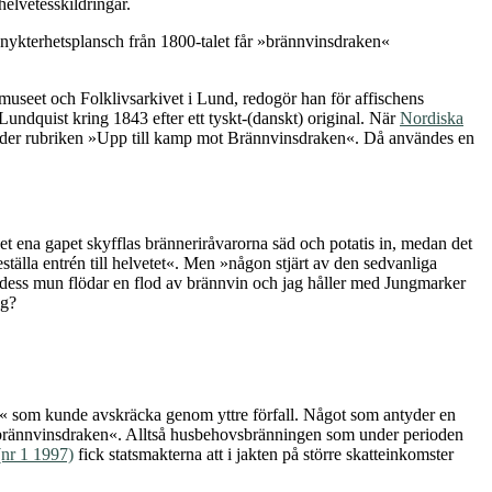
elvetesskildringar.
nykterhetsplansch från 1800-talet får »brännvinsdraken«
museet och Folklivsarkivet i Lund, redogör han för affischens
undquist kring 1843 efter ett tyskt-(danskt) original. När
Nordiska
der rubriken »Upp till kamp mot Brännvinsdraken«. Då användes en
det ena gapet skyfflas bränneriråvarorna säd och potatis in, medan det
tälla entrén till helvetet«. Men »någon stjärt av den sedvanliga
 Ur dess mun flödar en flod av brännvin och jag håller med Jungmarker
ig?
« som kunde avskräcka genom yttre förfall. Något som antyder en
 »brännvinsdraken«. Alltså husbehovsbränningen som under perioden
(nr 1 1997)
fick statsmakterna att i jakten på större skatteinkomster