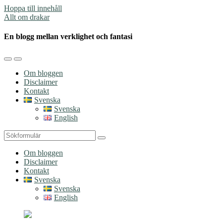
Hoppa till innehåll
Allt om drakar
En blogg mellan verklighet och fantasi
Slå
Slå
på/av
på/av
Om bloggen
mobilmenyn
sökfältet
Disclaimer
Kontakt
Svenska
Svenska
English
Sök
Om bloggen
Disclaimer
Kontakt
Svenska
Svenska
English