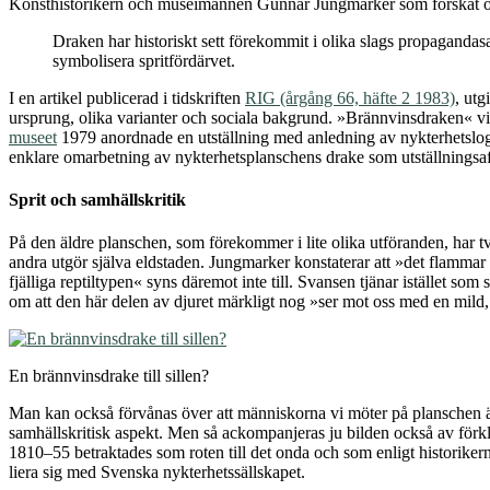
Konsthistorikern och museimannen Gunnar Jungmarker som forskat om pl
Draken har historiskt sett förekommit i olika slags propagand
symbolisera spritfördärvet.
I en artikel publicerad i tidskriften
RIG (årgång 66, häfte 2 1983)
, utg
ursprung, olika varianter och sociala bakgrund. »Brännvinsdraken« vis
museet
1979 anordnade en utställning med anledning av nykterhetsl
enklare omarbetning av nykterhetsplanschens drake som utställningsaf
Sprit och samhällskritik
På den äldre planschen, som förekommer i lite olika utföranden, har tv
andra utgör själva eldstaden. Jungmarker konstaterar att »det flammar 
fjälliga reptiltypen« syns däremot inte till. Svansen tjänar istället s
om att den här delen av djuret märkligt nog »ser mot oss med en mild, a
En brännvinsdrake till sillen?
Man kan också förvånas över att människorna vi möter på planschen 
samhällskritisk aspekt. Men så ackompanjeras ju bilden också av fö
1810–55 betraktades som roten till det onda och som enligt historiker
liera sig med Svenska nykterhetssällskapet.