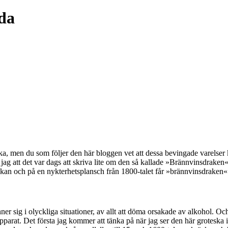
da
 men du som följer den här bloggen vet att dessa bevingade varelser kan
att det var dags att skriva lite om den så kallade »Brännvinsdraken«. Jo
n och på en nykterhetsplansch från 1800-talet får »brännvinsdraken« 
r sig i olyckliga situationer, av allt att döma orsakade av alkohol. Oc
rat. Det första jag kommer att tänka på när jag ser den här groteska i