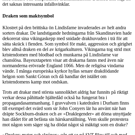
det saknas intressanta infallsvinklar.
Draken som maktsymbol
Klostret på den brittiska ön Lindisfarne invaderades av helt andra
sorters drakar. De landstigande hedningarna från Skandinavien hade
dekorerat sina vikingaskepp med snidade drakhuvuden i trä för att
sätta skräck i fienden. Som symbol för makt, aggression och girighet
blev alltså draken en del av krigarkulturen. Vikingarna tog strid mot
kristendomen med blodbad och munkarna på Lindisfarne var
chanslösa. Bayeuxtapeten visar att drakarna fanns med även när
normanderna erövrade England 1066. Men de religösa vindarna
vände. I många europeiska kyrkor hyllas senare drakdödande
helgon som Sankt Göran och då handlar det istället om
kristendomens kamp mot ondskan.
Trots att drakar med största sannolikhet aldrig har funnits på riktigt
verkar dessa påhittade hjältedåd också ha fungerat bra i
propagandasammanhang. I gravvalven i katedralen i Durham finns
till exempel det svärd som sir John Conyers lär ha använt när han
dräpte Sockburn-draken och av »Draklegender« att döma utnyttjade
han dådet för att befästa sin härskarställning. Vem skulle protestera
mot någon som säger sig ha dödat något så mäktigt som en drake?
»Drakar: myter och skrönor« går att se på SVT Play till och med