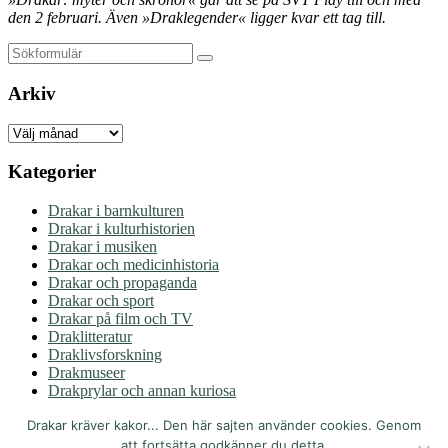
den 2 februari.
Även »Draklegender« ligger kvar ett tag till.
Sök
Arkiv
Arkiv
Kategorier
Drakar i barnkulturen
Drakar i kulturhistorien
Drakar i musiken
Drakar och medicinhistoria
Drakar och propaganda
Drakar och sport
Drakar på film och TV
Draklitteratur
Draklivsforskning
Drakmuseer
Drakprylar och annan kuriosa
Drakturism
Drakar kräver kakor... Den här sajten använder cookies. Genom
Copyright © 2015-2026 Johanna Paulsson | All Rights Reserved
att fortsätta godkänner du detta.