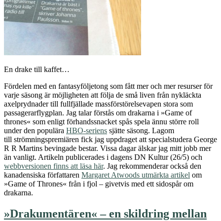
En drake till kaffet…
Fördelen med en fantasyföljetong som fått mer och mer resurser för
varje säsong är möjligheten att följa de små liven från nykläckta
axelprydnader till fullfjällade massförstörelsevapen stora som
passagerarflygplan. Jag talar förstås om drakarna i »Game of
thrones« som enligt förhandssnacket spås spela ännu större roll
under den populära
HBO-seriens
sjätte säsong. Lagom
till strömningspremiären fick jag uppdraget att specialstudera George
R R Martins bevingade bestar. Vissa dagar älskar jag mitt jobb mer
än vanligt. Artikeln publicerades i dagens DN Kultur (26/5) och
webbversionen finns att läsa här
. Jag rekommenderar också den
kanadensiska författaren
Margaret Atwoods utmärkta artikel
om
»Game of Thrones« från i fjol – givetvis med ett sidospår om
drakarna.
»Drakumentären« – en skildring mellan