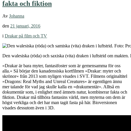
fakta och fiktion
Av
Johanna
den
21 januari, 2016
i
Drakar på film och TV
Den walesiska (röda) och saxiska (vita) draken i luftstrid om makten.
»Drakar är bara myter, fantasifoster som är gemensamma för oss
alla.« Så börjar den kanadensiska kortfilmen »Drakar: myter och
skrönor« från 2013 som nyligen visades i SVT. Filmens originaltitel
»Dragons: Real Myths and Unreal Creatures« är egentligen ännu
mer talande för vad jag skulle kalla en »drakumentär«. Alltså en
dokumentär som, i enlighet med ämnets natur, kombinerar fakta och
fiktion. Drakar må tillhöra fantasins värld, men myterna om dem är
högst verkliga och det har man tagit fasta på här. Bioversionen
visades dessutom även i 3D.