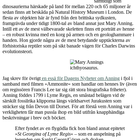
samtidigt som
dinosaurierna härskade på land för mellan 220 och 65 miljoner år
sedan finns att beskåda på Natural History Museum i London. De
flesta av objekten här är fynd från den brittiska sydkusten,
framgrävda under tidigt 1800-tal av bland annat just Mary Anning.
Intill ett av de mest välbevarade skeletten finns ett porträtt av henne
– en robust kvinna med en korg på armen och en geologhammare i
handen. Hon gjorde några av de mest betydande upptäckterna av
förhistoriska reptiler som på sikt banade vägen för Charles Darwins
evolutionsteori.
Jag skrev för övrigt
en essä för Dagens Nyheter om Anning
i fjol i
samband med filmen »Ammonite« som handlar om hennes liv (även
om regissören Francis Lee tar sig rätt stora biografiska friheter).
Anning föddes 1799 i Lyme Regis, en småstad belägen vid de
särskilt fossilrika klipporna längs världsarvet Jurakusten som
sträcker sig från Devon till Dorset. För att förstå vem Anning var i
verkligheten får man pussla ihop en bild utifrån knapphändiga
beskrivningar i brev och böcker.
Efter fyndet av en flygödla fick hon bland annat epitetet
»
St Georgina of Lyme Regis
« – som en anspelning på
legenden om Sankt Georg/Göran och draken.