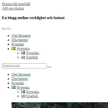
Hoppa till innehåll
Allt om drakar
En blogg mellan verklighet och fantasi
Slå
Slå
på/av
på/av
Om bloggen
mobilmenyn
sökfältet
Disclaimer
Kontakt
Svenska
Svenska
English
Sök
Om bloggen
Disclaimer
Kontakt
Svenska
Svenska
English