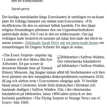
den en ichthyosaurie.
Sarah perry
Det kusliga marsklandet längs Essexkusten är onekligen en tacksam
plats för folkliga fantasier om sådant som Essexormen. »För
skolflickorna får den en närmast fallisk karaktär. För den djupt
religösa församlingen påminner den om Uppenbarelsebokens
sjuhövdade drake. För Cora är den en ichthyosaurie. Om jag
verkligen hade beskrivit ett monster på sidan fem hade det blivit en
annan roman«,
förklarade Sarah Perry när jag intervjuade henne
om
romanförlagan för Dagens Nyheter för några år sedan.
»The Essex Serpent« utspelar sig
i London och den fiktiva lilla byn
Det viktorianska lokalarkivet
Aldwinter. Ett par scener är
på biblioteket i Saffron Walden.
dessutom filmade inne på Natural
History Museum. Jag längtar nästan alltid till Storbritannien och blev
även påmind om den östangliska drakexpeditionen sommaren 2018,
då jag och särbon reste i Essexormens slingriga spår. Vi besökte
bland annat Colchester, körde förbi drakskylten i Henham och
hamnade slutligen i Saffron Walden. Där, i det viktorianska
lokalarkivet på biblioteket, fanns 1800-talets nytryck av den
berömda pamfletten »The Flying Serpent or Strange News out of
Essex« från 1669.