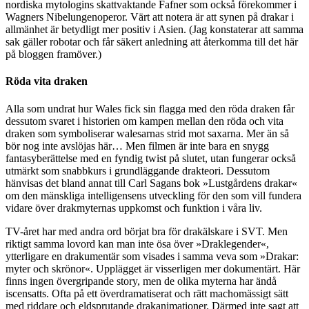
nordiska mytologins skattvaktande Fafner som också förekommer i
Wagners Nibelungenoperor. Värt att notera är att synen på drakar i
allmänhet är betydligt mer positiv i Asien. (Jag konstaterar att samma
sak gäller robotar och får säkert anledning att återkomma till det här
på bloggen framöver.)
Röda vita draken
Alla som undrat hur Wales fick sin flagga med den röda draken får
dessutom svaret i historien om kampen mellan den röda och vita
draken som symboliserar walesarnas strid mot saxarna. Mer än så
bör nog inte avslöjas här… Men filmen är inte bara en snygg
fantasyberättelse med en fyndig twist på slutet, utan fungerar också
utmärkt som snabbkurs i grundläggande drakteori. Dessutom
hänvisas det bland annat till Carl Sagans bok »Lustgårdens drakar«
om den mänskliga intelligensens utveckling för den som vill fundera
vidare över drakmyternas uppkomst och funktion i våra liv.
TV-året har med andra ord börjat bra för drakälskare i SVT. Men
riktigt samma lovord kan man inte ösa över »Draklegender«,
ytterligare en drakumentär som visades i samma veva som »Drakar:
myter och skrönor«. Upplägget är visserligen mer dokumentärt. Här
finns ingen övergripande story, men de olika myterna har ändå
iscensatts. Ofta på ett överdramatiserat och rätt machomässigt sätt
med riddare och eldsprutande drakanimationer. Därmed inte sagt att