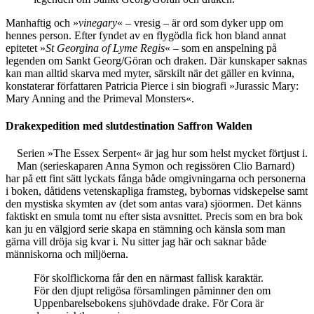
Manhaftig och »
vinegary
« – vresig – är ord som dyker upp om
hennes person. Efter fyndet av en flygödla fick hon bland annat
epitetet »
St Georgina of Lyme Regis
« – som en anspelning på
legenden om Sankt Georg/Göran och draken. Där kunskaper saknas
kan man alltid skarva med myter, särskilt när det gäller en kvinna,
konstaterar författaren Patricia Pierce i sin biografi »Jurassic Mary:
Mary Anning and the Primeval Monsters«.
Drakexpedition med slutdestination Saffron Walden
Serien »The Essex Serpent« är jag hur som helst mycket förtjust i.
Man (serieskaparen Anna Symon och regissören Clio Barnard)
har på ett fint sätt lyckats fånga både omgivningarna och personerna
i boken, dåtidens vetenskapliga framsteg, bybornas vidskepelse samt
den mystiska skymten av (det som antas vara) sjöormen. Det känns
faktiskt en smula tomt nu efter sista avsnittet. Precis som en bra bok
kan ju en välgjord serie skapa en stämning och känsla som man
gärna vill dröja sig kvar i. Nu sitter jag här och saknar både
människorna och miljöerna.
För skolflickorna får den en närmast fallisk karaktär.
För den djupt religösa församlingen påminner den om
Uppenbarelsebokens sjuhövdade drake. För Cora är