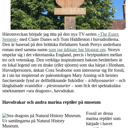
Häromveckan började jag titta på den nya TV-serien
»The Essex
Serpent«
med Claire Danes och Tom Hiddleston i huvudrollerna.
Den är baserad på den brittiska författaren Sarah Perrys underbara
roman med samma namn
som jag tidigare har bloggat om
. Storyn
utspelar sig i det viktorianska England, precis i brytpunkten mellan
tro och vetenskap. Den verkliga inspirationen bakom berättelsen är
en lokal legend om en drake (eller sjöorm) som ska härjat i Henham.
Huvudpersonen, änkan Cora Seaborne som intresserar sig för fossil,
är i sin tur inspirerad av paleontologen Mary Anning och hennes
fascinerande fynd av delfinliknande fisködlor –
ichthyosaurier
– och
långhalsade svanödlor –
plesiosaurier
– som fick det spektakulära
smeknamnet »sea dragons«, havsdrakar.
Havsdrakar och andra marina reptiler på museum
Fossil av dessa
marina reptiler som
Ur samlingarna på Natural History
härjade i havet
Museum.