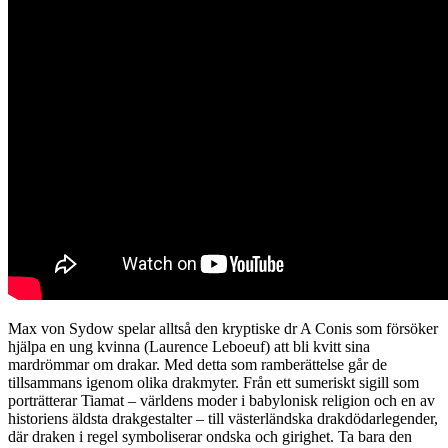
Max von Sydow spelar alltså den kryptiske dr A Conis som försöker
hjälpa en ung kvinna (Laurence Leboeuf) att bli kvitt sina
mardrömmar om drakar. Med detta som ramberättelse går de
tillsammans igenom olika drakmyter. Från ett sumeriskt sigill som
porträtterar Tiamat – världens moder i babylonisk religion och en av
historiens äldsta drakgestalter – till västerländska drakdödarlegender,
där draken i regel symboliserar ondska och girighet. Ta bara den