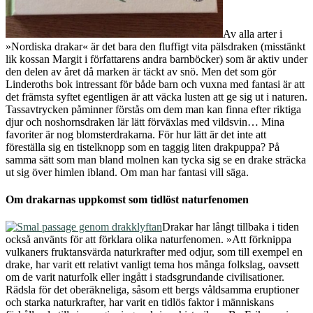
Av alla arter i
»Nordiska drakar« är det bara den fluffigt vita pälsdraken (misstänkt
lik kossan Margit i författarens andra barnböcker) som är aktiv under
den delen av året då marken är täckt av snö. Men det som gör
Linderoths bok intressant för både barn och vuxna med fantasi är att
det främsta syftet egentligen är att väcka lusten att ge sig ut i naturen.
Tassavtrycken påminner förstås om dem man kan finna efter riktiga
djur och noshornsdraken lär lätt förväxlas med vildsvin… Mina
favoriter är nog blomsterdrakarna. För hur lätt är det inte att
föreställa sig en tistelknopp som en taggig liten drakpuppa? På
samma sätt som man bland molnen kan tycka sig se en drake sträcka
ut sig över himlen ibland. Om man har fantasi vill säga.
Om drakarnas uppkomst som tidlöst naturfenomen
Drakar har långt tillbaka i tiden
också använts för att förklara olika naturfenomen. »Att förknippa
vulkaners fruktansvärda naturkrafter med odjur, som till exempel en
drake, har varit ett relativt vanligt tema hos många folkslag, oavsett
om de varit naturfolk eller ingått i stadsgrundande civilisationer.
Rädsla för det oberäkneliga, såsom ett bergs våldsamma eruptioner
och starka naturkrafter, har varit en tidlös faktor i människans