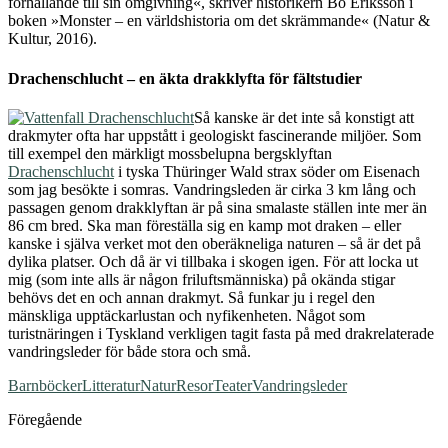
förhållande till sin omgivning«, skriver historikern Bo Eriksson i
boken »Monster – en världshistoria om det skrämmande« (Natur &
Kultur, 2016).
Drachenschlucht – en äkta drakklyfta för fältstudier
Så kanske är det inte så konstigt att
drakmyter ofta har uppstått i geologiskt fascinerande miljöer. Som
till exempel den märkligt mossbelupna bergsklyftan
Drachenschlucht
i tyska Thüringer Wald strax söder om Eisenach
som jag besökte i somras. Vandringsleden är cirka 3 km lång och
passagen genom drakklyftan är på sina smalaste ställen inte mer än
86 cm bred. Ska man föreställa sig en kamp mot draken – eller
kanske i själva verket mot den oberäkneliga naturen – så är det på
dylika platser. Och då är vi tillbaka i skogen igen. För att locka ut
mig (som inte alls är någon friluftsmänniska) på okända stigar
behövs det en och annan drakmyt. Så funkar ju i regel den
mänskliga upptäckarlustan och nyfikenheten. Något som
turistnäringen i Tyskland verkligen tagit fasta på med drakrelaterade
vandringsleder för både stora och små.
Barnböcker
Litteratur
Natur
Resor
Teater
Vandringsleder
Föregående