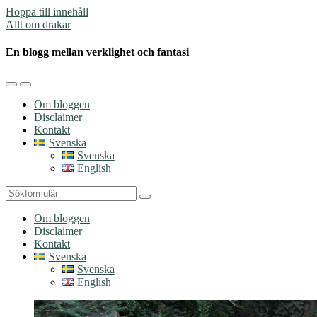
Hoppa till innehåll
Allt om drakar
En blogg mellan verklighet och fantasi
Slå
Slå
på/av
på/av
Om bloggen
mobilmenyn
sökfältet
Disclaimer
Kontakt
Svenska
Svenska
English
Sök
Om bloggen
Disclaimer
Kontakt
Svenska
Svenska
English