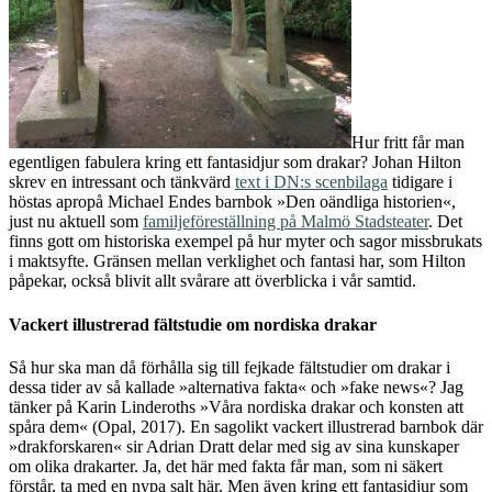
Hur fritt får man
egentligen fabulera kring ett fantasidjur som drakar? Johan Hilton
skrev en intressant och tänkvärd
text i DN:s scenbilaga
tidigare i
höstas apropå Michael Endes barnbok »Den oändliga historien«,
just nu aktuell som
familjeföreställning på Malmö Stadsteater
. Det
finns gott om historiska exempel på hur myter och sagor missbrukats
i maktsyfte. Gränsen mellan verklighet och fantasi har, som Hilton
påpekar, också blivit allt svårare att överblicka i vår samtid.
Vackert illustrerad fältstudie om nordiska drakar
Så hur ska man då förhålla sig till fejkade fältstudier om drakar i
dessa tider av så kallade »alternativa fakta« och »fake news«? Jag
tänker på Karin Linderoths »Våra nordiska drakar och konsten att
spåra dem« (Opal, 2017). En sagolikt vackert illustrerad barnbok där
»drakforskaren« sir Adrian Dratt delar med sig av sina kunskaper
om olika drakarter. Ja, det här med fakta får man, som ni säkert
förstår, ta med en nypa salt här. Men även kring ett fantasidjur som