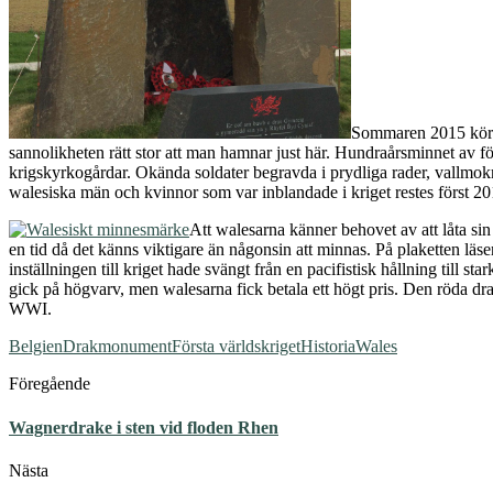
Sommaren 2015 kör vi
sannolikheten rätt stor att man hamnar just här. Hundraårsminnet av förs
krigskyrkogårdar. Okända soldater begravda i prydliga rader, vallm
walesiska män och kvinnor som var inblandade i kriget restes först 20
Att walesarna känner behovet av att låta sin
en tid då det känns viktigare än någonsin att minnas. På plaketten läs
inställningen till kriget hade svängt från en pacifistisk hållning til
gick på högvarv, men walesarna fick betala ett högt pris. Den röda dr
WWI.
Belgien
Drakmonument
Första världskriget
Historia
Wales
Föregående
Wagnerdrake i sten vid floden Rhen
Nästa