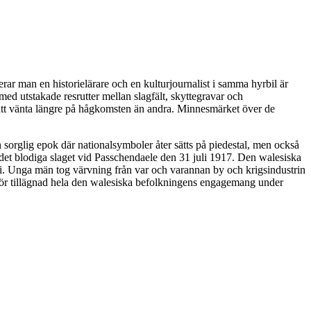
r man en historielärare och en kulturjournalist i samma hyrbil är
 med utstakade resrutter mellan slagfält, skyttegravar och
tt vänta längre på hågkomsten än andra. Minnesmärket över de
n sorglig epok där nationalsymboler åter sätts på piedestal, men också
e det blodiga slaget vid Passchendaele den 31 juli 1917. Den walesiska
stri. Unga män tog värvning från var och varannan by och krigsindustrin
ärför tillägnad hela den walesiska befolkningens engagemang under