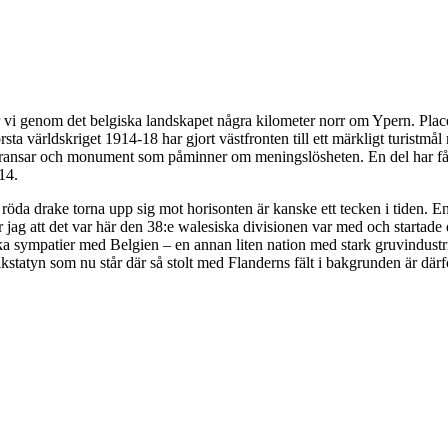
 genom det belgiska landskapet några kilometer norr om Ypern. Placera
ta världskriget 1914-18 har gjort västfronten till ett märkligt turistmål
okransar och monument som påminner om meningslösheten. En del har få
14.
 röda drake torna upp sig mot horisonten är kanske ett tecken i tiden. E
er jag att det var här den 38:e walesiska divisionen var med och startad
l starka sympatier med Belgien – en annan liten nation med stark gruvindu
akstatyn som nu står där så stolt med Flanderns fält i bakgrunden är d