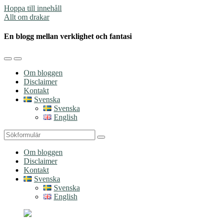
Hoppa till innehåll
Allt om drakar
En blogg mellan verklighet och fantasi
Slå
Slå
på/av
på/av
Om bloggen
mobilmenyn
sökfältet
Disclaimer
Kontakt
Svenska
Svenska
English
Sök
Om bloggen
Disclaimer
Kontakt
Svenska
Svenska
English