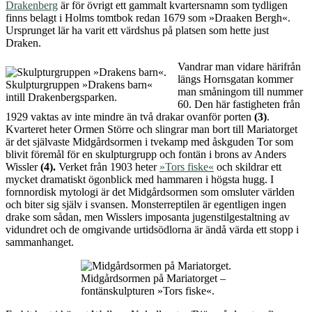
Drakenberg
är för övrigt ett gammalt kvartersnamn som tydligen
finns belagt i Holms tomtbok redan 1679 som »Draaken Bergh«.
Ursprunget lär ha varit ett värdshus på platsen som hette just
Draken.
Vandrar man vidare härifrån
längs Hornsgatan kommer
Skulpturgruppen »Drakens barn«
man småningom till nummer
intill Drakenbergsparken.
60. Den här fastigheten från
1929 vaktas av inte mindre än två drakar ovanför porten
(3)
.
Kvarteret heter Ormen Större och slingrar man bort till Mariatorget
är det självaste Midgårdsormen i tvekamp med åskguden Tor som
blivit föremål för en skulpturgrupp och fontän i brons av Anders
Wissler
(4).
Verket från 1903 heter
»Tors fiske«
och skildrar ett
mycket dramatiskt ögonblick med hammaren i högsta hugg. I
fornnordisk mytologi är det Midgårdsormen som omsluter världen
och biter sig själv i svansen. Monsterreptilen är egentligen ingen
drake som sådan, men Wisslers imposanta jugenstilgestaltning av
vidundret och de omgivande urtidsödlorna är ändå värda ett stopp i
sammanhanget.
Midgårdsormen på Mariatorget –
fontänskulpturen »Tors fiske«.