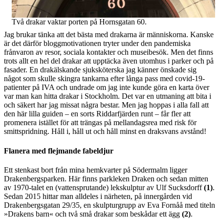
Två drakar vaktar porten på Hornsgatan 60.
Jag brukar tänka att det bästa med drakarna är människorna. Kanske
är det därför bloggmotivationen tryter under den pandemiska
frånvaron av resor, sociala kontakter och museibesök. Men det finns
trots allt en hel del drakar att upptäcka även utomhus i parker och på
fasader. En drakälskande sjuksköterska jag känner önskade sig
något som skulle skingra tankarna efter långa pass med covid-19-
patienter på IVA och undrade om jag inte kunde göra en karta över
var man kan hitta drakar i Stockholm. Det var en utmaning att bita i
och säkert har jag missat några bestar. Men jag hoppas i alla fall att
den här lilla guiden – en sorts Riddarfjärden runt – får fler att
promenera istället för att trängas på mellandagsrea med risk för
smittspridning. Håll i, håll ut och håll minst en draksvans avstånd!
Flanera med flejmande fabeldjur
Ett stenkast bort från mina hemkvarter på Södermalm ligger
Drakenbergsparken. Här finns parkleken Draken och sedan mitten
av 1970-talet en (vattensprutande) lekskulptur av Ulf Sucksdorff
(1)
.
Sedan 2015 hittar man alldeles i närheten, på innergården vid
Drakenbergsgatan 29/35, en skulpturgrupp av Eva Fornåå med titeln
»Drakens barn« och två små drakar som beskådar ett ägg
(2)
.