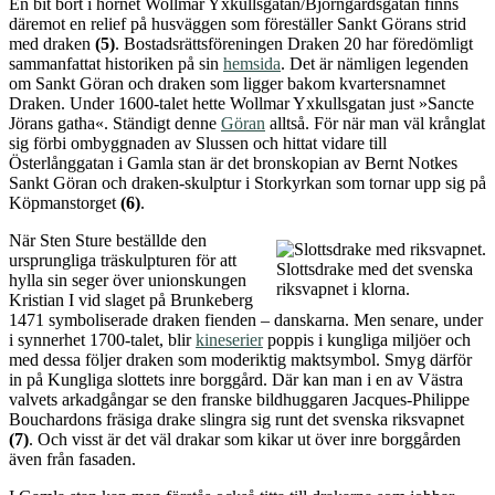
En bit bort i hörnet Wollmar Yxkullsgatan/Björngårdsgatan finns
däremot en relief på husväggen som föreställer Sankt Görans strid
med draken
(5)
. Bostadsrättsföreningen Draken 20 har föredömligt
sammanfattat historiken på sin
hemsida
. Det är nämligen legenden
om Sankt Göran och draken som ligger bakom kvartersnamnet
Draken. Under 1600-talet hette Wollmar Yxkullsgatan just »Sancte
Jörans gatha«. Ständigt denne
Göran
alltså. För när man väl krånglat
sig förbi ombyggnaden av Slussen och hittat vidare till
Österlånggatan i Gamla stan är det bronskopian av Bernt Notkes
Sankt Göran och draken-skulptur i Storkyrkan som tornar upp sig på
Köpmanstorget
(6)
.
När Sten Sture beställde den
ursprungliga träskulpturen för att
Slottsdrake med det svenska
hylla sin seger över unionskungen
riksvapnet i klorna.
Kristian I vid slaget på Brunkeberg
1471 symboliserade draken fienden – danskarna. Men senare, under
i synnerhet 1700-talet, blir
kineserier
poppis i kungliga miljöer och
med dessa följer draken som moderiktig maktsymbol. Smyg därför
in på Kungliga slottets inre borggård. Där kan man i en av Västra
valvets arkadgångar se den franske bildhuggaren Jacques-Philippe
Bouchardons fräsiga drake slingra sig runt det svenska riksvapnet
(7)
. Och visst är det väl drakar som kikar ut över inre borggården
även från fasaden.