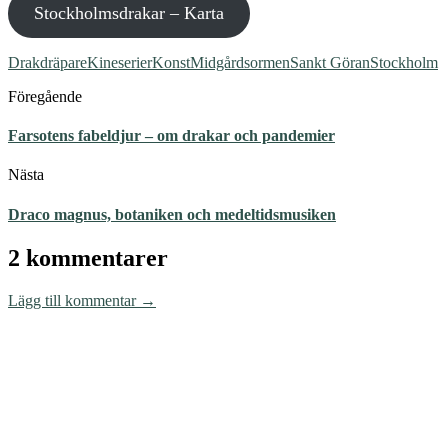
Stockholmsdrakar – Karta
Drakdräpare
Kineserier
Konst
Midgårdsormen
Sankt Göran
Stockholm
Föregående
Farsotens fabeldjur – om drakar och pandemier
Nästa
Draco magnus, botaniken och medeltidsmusiken
2 kommentarer
Lägg till kommentar →