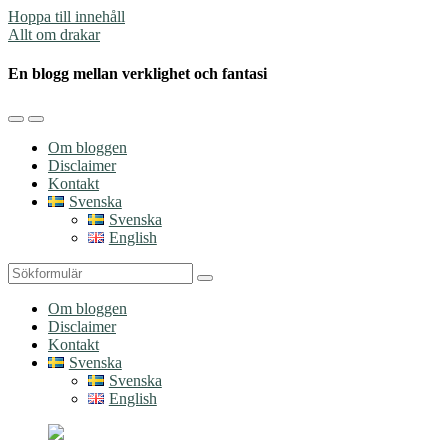
Hoppa till innehåll
Allt om drakar
En blogg mellan verklighet och fantasi
Slå
Slå
på/av
på/av
Om bloggen
mobilmenyn
sökfältet
Disclaimer
Kontakt
Svenska
Svenska
English
Sök
Om bloggen
Disclaimer
Kontakt
Svenska
Svenska
English