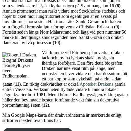
I Gamla stan kan man förstås också titta till drakarna som jobbar
som vattenkastare i Tyska kyrkans torn på Svartmangatan 16
(8)
.
Annars promenerar man raskt vidare mot Stockholms stadshus och
höjer blicken mot Jungfrutornet som egentligen är en avsats på
huvudtornets norra sida. Här tronar åter Sankt Göran och draken
som förgylld bronsskulptur formgiven av Christian Eriksson
(9)
.
Fortsätt sedan längs Norr Mälarstrand och lägg vid port nummer 56
märke till den tjusiga smidesgrinden med Sankt Göran och draken
flankerad av två prinsessor
(10)
.
Väl framme vid Fridhemsplan verkar draken
tack och lov ha lyckats skaka av sig sin
Biograf Drakens
ihärdiga förföljare. Den före detta biografen
neonskylt lyser
Draken har inte visat film på länge, men
över
neonskylten lever vidare och har dessutom fått
Fridhemsplan.
ett par kopior som cykelställ på andra sidan
gatan
(11)
. En riktig drakvärdhet är också
Apoteket Drakens
gamla
entré i Vasastan. Verksamheten flyttade vidare till andra lokaler
några kvarter bort 1981. Men i hörnet Karlbergsvägen/Vikingagatan
håller den bevingade besten fortfarande vakt från sin dekorativa
portomfattning i sten
(12)
.
Min Google Maps-karta där drakvärdheterna är markerade enligt
siffrorna i texten ovan finns här: