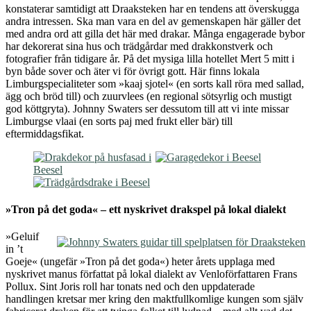
konstaterar samtidigt att Draaksteken har en tendens att överskugga
andra intressen. Ska man vara en del av gemenskapen här gäller det
med andra ord att gilla det här med drakar. Många engagerade bybor
har dekorerat sina hus och trädgårdar med drakkonstverk och
fotografier från tidigare år. På det mysiga lilla hotellet Mert 5 mitt i
byn både sover och äter vi för övrigt gott. Här finns lokala
Limburgspecialiteter som »kaaj sjotel« (en sorts kall röra med sallad,
ägg och bröd till) och zuurvlees (en regional sötsyrlig och mustigt
god köttgryta). Johnny Swaters ser dessutom till att vi inte missar
Limburgse vlaai (en sorts paj med frukt eller bär) till
eftermiddagsfikat.
»Tron på det goda«
– ett nyskrivet drakspel på lokal dialekt
»Geluif
in ’t
Goeje« (ungefär »Tron på det goda«) heter årets upplaga med
nyskrivet manus författat på lokal dialekt av Venloförfattaren Frans
Pollux. Sint Joris roll har tonats ned och den uppdaterade
handlingen kretsar mer kring den maktfullkomlige kungen som själv