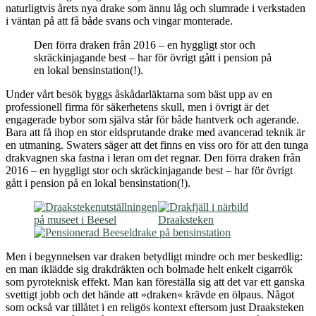
naturligtvis årets nya drake som ännu låg och slumrade i verkstaden
i väntan på att få både svans och vingar monterade.
Den förra draken från 2016 – en hyggligt stor och
skräckinjagande best – har för övrigt gått i pension på
en lokal bensinstation(!).
Under vårt besök byggs åskådarläktarna som bäst upp av en
professionell firma för säkerhetens skull, men i övrigt är det
engagerade bybor som själva står för både hantverk och agerande.
Bara att få ihop en stor eldsprutande drake med avancerad teknik är
en utmaning. Swaters säger att det finns en viss oro för att den tunga
drakvagnen ska fastna i leran om det regnar. Den förra draken från
2016 – en hyggligt stor och skräckinjagande best – har för övrigt
gått i pension på en lokal bensinstation(!).
Men i begynnelsen var draken betydligt mindre och mer beskedlig:
en man iklädde sig drakdräkten och bolmade helt enkelt cigarrök
som pyroteknisk effekt. Man kan föreställa sig att det var ett ganska
svettigt jobb och det hände att »draken« krävde en ölpaus. Något
som också var tillåtet i en religös kontext eftersom just Draaksteken