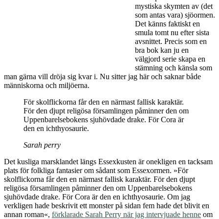
helst mycket förtjust i.
Man (serieskaparen Anna
Symon och regissören
Clio Barnard) har på ett
fint sätt lyckats fånga
både omgivningarna och
personerna i boken,
dåtidens vetenskapliga
framsteg, bybornas
vidskepelse samt den
mystiska skymten av (det
som antas vara) sjöormen.
Det känns faktiskt en
smula tomt nu efter sista
avsnittet. Precis som en
bra bok kan ju en
välgjord serie skapa en
stämning och känsla som
man gärna vill dröja sig kvar i. Nu sitter jag här och saknar både
människorna och miljöerna.
För skolflickorna får den en närmast fallisk karaktär.
För den djupt religösa församlingen påminner den om
Uppenbarelsebokens sjuhövdade drake. För Cora är
den en ichthyosaurie.