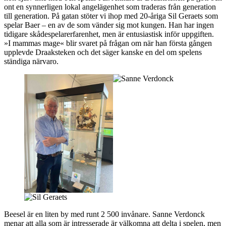
ont en synnerligen lokal angelägenhet som traderas från generation
till generation. På gatan stöter vi ihop med 20-åriga Sil Geraets som
spelar Baer – en av de som vänder sig mot kungen. Han har ingen
tidigare skådespelarerfarenhet, men är entusiastisk inför uppgiften.
»I mammas mage« blir svaret på frågan om när han första gången
upplevde Draaksteken och det säger kanske en del om spelens
ständiga närvaro.
Beesel är en liten by med runt 2 500 invånare. Sanne Verdonck
menar att alla som är intresserade är välkomna att delta i spelen, men