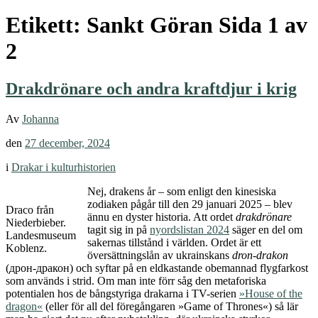
Etikett:
Sankt Göran
Sida 1 av
2
Drakdrönare och andra kraftdjur i krig
Av
Johanna
den
27 december, 2024
i
Drakar i kulturhistorien
Nej, drakens år – som enligt den kinesiska
zodiaken pågår till den 29 januari 2025 – blev
Draco från
ännu en dyster historia. Att ordet
drakdrönare
Niederbieber.
tagit sig in på
nyordslistan 2024
säger en del om
Landesmuseum
sakernas tillstånd i världen. Ordet är ett
Koblenz.
översättningslån av ukrainskans
dron-drakon
(дрон-дракон) och syftar på en eldkastande obemannad flygfarkost
som används i strid. Om man inte förr såg den metaforiska
potentialen hos de bångstyriga drakarna i TV-serien
»House of the
dragon«
(eller för all del föregångaren »Game of Thrones«) så lär