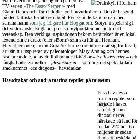
Essexormen slingrar vidare som serie
Av
Johanna
den
24 juli, 2022
i
Drakar på film och TV
Häromveckan började jag titta på den nya
TV-serien
»The Essex Serpent«
med
Claire Danes och Tom Hiddleston i huvudrollerna. Den är baserad
på den brittiska författaren Sarah Perrys underbara roman med
samma namn
som jag tidigare har bloggat om
. Storyn utspelar sig i
det viktorianska England, precis i brytpunkten mellan tro och
vetenskap. Den verkliga inspirationen bakom berättelsen är en lokal
legend om en drake (eller sjöorm) som ska härjat i Henham.
Huvudpersonen, änkan Cora Seaborne som intresserar sig för fossil,
är i sin tur inspirerad av paleontologen Mary Anning och hennes
fascinerande fynd av delfinliknande fisködlor –
ichthyosaurier
– och
långhalsade svanödlor –
plesiosaurier
– som fick det spektakulära
smeknamnet »sea dragons«, havsdrakar.
Havsdrakar och andra marina reptiler på museum