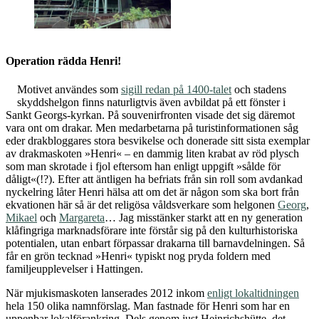
Operation rädda Henri!
Motivet användes som
sigill redan på 1400-talet
och stadens
skyddshelgon finns naturligtvis även avbildat på ett fönster i
Sankt Georgs-kyrkan. På souvenirfronten visade det sig däremot
vara ont om drakar. Men medarbetarna på turistinformationen såg
eder drakbloggares stora besvikelse och donerade sitt sista exemplar
av drakmaskoten »Henri« – en dammig liten krabat av röd plysch
som man skrotade i fjol eftersom han enligt uppgift »sålde för
dåligt«(!?). Efter att äntligen ha befriats från sin roll som avdankad
nyckelring låter Henri hälsa att om det är någon som ska bort från
ekvationen här så är det religösa våldsverkare som helgonen
Georg
,
Mikael
och
Margareta
… Jag misstänker starkt att en ny generation
klåfingriga marknadsförare inte förstår sig på den kulturhistoriska
potentialen, utan enbart förpassar drakarna till barnavdelningen. Så
får en grön tecknad »Henri« typiskt nog pryda foldern med
familjeupplevelser i Hattingen.
När mjukismaskoten lanserades 2012 inkom
enligt lokaltidningen
hela 150 olika namnförslag. Man fastnade för Henri som har en
uppenbar lokalförankring. Dels genom just Heinrichshütte, det