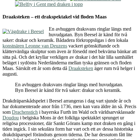
Draaksteken – ett drakspektakel
vid
floden Maas
En avhuggen draksvans ringlar längs med
huvudgatan. Byn Beesel är känd för två
saker: drakar och keramik. Bådadera förkroppsligas i den lokala
konstnären Leonne van Deuzens
vackert grönskiftande och
klättervänliga skulptur som även är försedd med bekväma bänkar att
sitta på. Och det kryllar verkligen av drakar i det här lilla samhället
beläget i sydöstra Nederländerna mellan tyska gränsen och floden
Maas. Särskilt ett år som detta då
Draaksteken
äger rum två helger i
augusti.
En avhuggen draksvans ringlar längs med huvudgatan.
Byn Beesel är känd för två saker: drakar och keramik.
Drakdräparskådspelet i Beesel arrangeras i dag vart sjunde år och
har dokumenterade anor från 1736, men kan vara äldre än så. Precis
som
Drachenstich
i bayerska Furth im Wald och världsarvsklassade
Doudou
i belgiska Mons är det folkliga spektaklet sprunget ur
religösa processioner, där Sankt Görans kamp mot draken en gång i
tiden ingick. I sin sekulära form har vart och ett av dessa historiska
drakdräparspel förändrats genom tiderna. De har dessutom fått lite