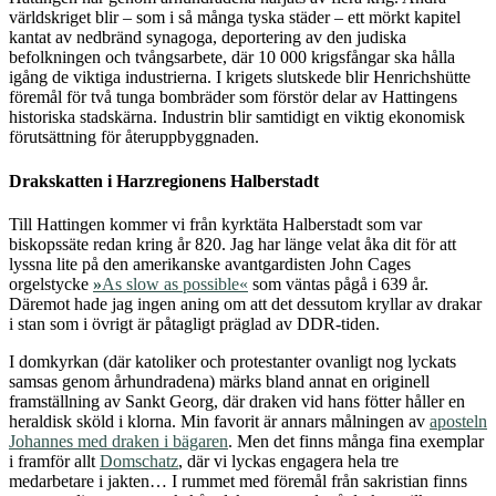
världskriget blir – som i så många tyska städer – ett mörkt kapitel
kantat av nedbränd synagoga, deportering av den judiska
befolkningen och tvångsarbete, där 10 000 krigsfångar ska hålla
igång de viktiga industrierna. I krigets slutskede blir Henrichshütte
föremål för två tunga bombräder som förstör delar av Hattingens
historiska stadskärna. Industrin blir samtidigt en viktig ekonomisk
förutsättning för återuppbyggnaden.
Drakskatten i Harzregionens Halberstadt
Till Hattingen kommer vi från kyrktäta Halberstadt som var
biskopssäte redan kring år 820. Jag har länge velat åka dit för att
lyssna lite på den amerikanske avantgardisten John Cages
orgelstycke
»
As slow as possible«
som väntas pågå i 639 år.
Däremot hade jag ingen aning om att det dessutom kryllar av drakar
i stan som i övrigt är påtagligt präglad av DDR-tiden.
I domkyrkan (där katoliker och protestanter ovanligt nog lyckats
samsas genom århundradena) märks bland annat en originell
framställning av Sankt Georg, där draken vid hans fötter håller en
heraldisk sköld i klorna. Min favorit är annars målningen av
aposteln
Johannes med draken i bägaren
. Men det finns många fina exemplar
i framför allt
Domschatz
, där vi lyckas engagera hela tre
medarbetare i jakten… I rummet med föremål från sakristian finns