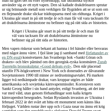
man ha gjort det nu efter nyhetsklipp, där ukrainska styrkor
använder sig av ett nytt vapen. Den så kallade drakdrönaren sprutar
ur sig brinnande metall som verkligen får flygräden att se ut som om
en flejmande drake slickar trädtopparna med sin eldtunga. Kriget i
Ukraina går snart in på sitt tredje år och man får väl vara tacksam för
att drakdrönarna åtminstone nu befinner sig på rätt sida av historien.
Kriget i Ukraina går snart in på sitt tredje år och man får
väl vara tacksam för att drakdrönarna åtminstone nu
befinner sig på rätt sida av historien.
Men vapen riskerar som bekant att hamna i fel händer eller besvaras
med något ännu värre. I fjol läste jag (i samband med
författandet av
en DN-essä
) konstvetaren Jan Svanbergs bok »Sankt Göran och
draken« och blev påmind om den georgisk-ryska konstnären
Zurab
Tseretelis bronsskulptur »Good defeats evil«
. Den står placerad
utanför FN-högkvarteret i New York och donerades av dåvarande
Sovjetunionen 1990 till minne av nedrustningsavtalet. På marken
ligger två nedkämpade drakar, vars kroppar utgörs av både
amerikanska och sovjetiska kärnvapenmissiler. Korsstaven som
Sankt Georg håller i sin hand antyder, enligt Svanberg, att det inte
var med våld, utan genom förhandlingar som kalla krigets
kärnvapenhot besegrades. Sedan Rysslands invasion av Ukraina i
februari 2022 är det svårt att hitta ett monument som känns lika
förljuget. Världen rustar åter upp och i Gaza rasar nu ännu ett krig
samtidigt som den republikanska elefanten Donald Trump snart