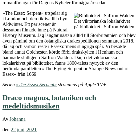
Sarah perry
Det kusliga marsklandet längs Essexkusten är onekligen en tacksam
plats för folkliga fantasier om sådant som Essexormen. »För
skolflickorna får den en närmast fallisk karaktär. För den djupt
religösa församlingen påminner den om Uppenbarelsebokens
sjuhövdade drake. För Cora är den en ichthyosaurie. Om jag
verkligen hade beskrivit ett monster på sidan fem hade det blivit en
annan roman«,
förklarade Sarah Perry när jag intervjuade henne
om
romanförlagan för Dagens Nyheter för några år sedan.
»The Essex Serpent« utspelar sig
i London och den fiktiva lilla byn
Det viktorianska lokalarkivet
Aldwinter. Ett par scener är
på biblioteket i Saffron Walden.
dessutom filmade inne på Natural
History Museum. Jag längtar nästan alltid till Storbritannien och blev
även påmind om den östangliska drakexpeditionen sommaren 2018,
då jag och särbon reste i Essexormens slingriga spår. Vi besökte
bland annat Colchester, körde förbi drakskylten i Henham och
hamnade slutligen i Saffron Walden. Där, i det viktorianska
lokalarkivet på biblioteket, fanns 1800-talets nytryck av den
berömda pamfletten »The Flying Serpent or Strange News out of
Essex« från 1669.