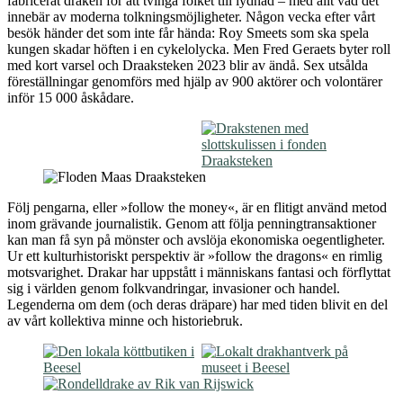
fabricerat draken för att tvinga folket till lydnad – med allt vad det
innebär av moderna tolkningsmöjligheter. Någon vecka efter vårt
besök händer det som inte får hända: Roy Smeets som ska spela
kungen skadar höften i en cykelolycka. Men Fred Geraets byter roll
med kort varsel och Draaksteken 2023 blir av ändå. Sex utsålda
föreställningar genomförs med hjälp av 900 aktörer och volontärer
inför 15 000 åskådare.
Följ pengarna, eller »follow the money«, är en flitigt använd metod
inom grävande journalistik. Genom att följa penningtransaktioner
kan man få syn på mönster och avslöja ekonomiska oegentligheter.