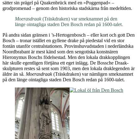
sätter sin prägel på Quakenbrück med en »Poggenpad« –
grodpromenad – genom den historiska stadskärna från medeltiden.
Moerasdraak
(Träskdraken) var smeknamnet på den
länge ointagliga staden Den Bosch redan på 1600-talet.
På andra sidan gränsen i ’s-Hertogenbosch – eller kort och gott Den
Bosch – tronar istället en gyllene drake på piedestal vid en stor
fontän utanför centralstationen. Provinshuvudstaden i nederländska
Noordbrabant är mest känd som den sengotiska konstnären
Hieronymus Boschs födelsestad. Men den lokala drakkopplingen
här skulle egentligen förtjäna ett eget inlägg. De Bossche Draak-
skulpturen restes så sent som 1903, men den lokala draklegenden är
äldre än så.
Moerasdraak
(Träskdraken) var nämligen smeknamnet
på den länge ointagliga staden Den Bosch redan på 1600-talet.