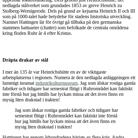
nedlagda stålverket som grundades 1853 av greve Henrich zu
Stolberg-Wernigerode. Dels på grund av kejsarna Heinrich II och III
som på 1000-talet hade betydelse för stadens historiska utveckling.
Namnet Hattingen lär för övrigt gå tillbaka på den germanska
stammen hattuarier (chatter) som befolkade de centrala områdena
kring floden Ruhr år 4 efter Kristus.
Dräpta drakar av stål
I mer än 135 år var Heinrichshütte en av de viktigaste
arbetsplatserna i regionen. Numera är den nedlagda anläggningen ett
lummigt inramat
industrikulturmuseum
. Jag som älskar rostiga gamla
fabriker och tidigare har semestrat flitigt i Ruhrområdet kan faktiskt
inte förstå hur jag hittills har lyckats missa att det även finns en
mysig liten drakstad i trakten!
Jag som älskar rostiga gamla fabriker och tidigare har
semestrat flitigt i Ruhrområdet kan faktiskt inte förstå
hur jag hittills har lyckats missa att det även finns en
mysig liten drakstad i trakten!
Hattingen har genom århundradena härjats av flera krig. Andra