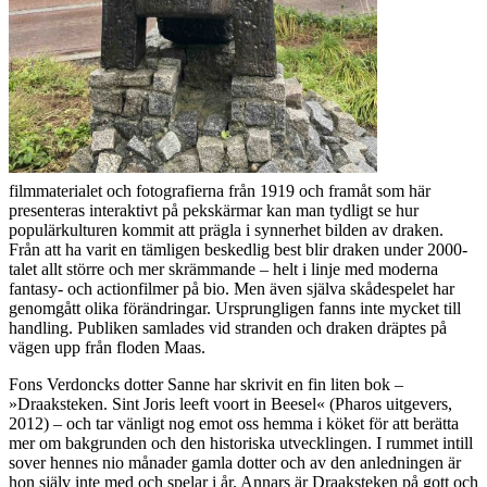
filmmaterialet och fotografierna från 1919 och framåt som här
presenteras interaktivt på pekskärmar kan man tydligt se hur
populärkulturen kommit att prägla i synnerhet bilden av draken.
Från att ha varit en tämligen beskedlig best blir draken under 2000-
talet allt större och mer skrämmande – helt i linje med moderna
fantasy- och actionfilmer på bio. Men även själva skådespelet har
genomgått olika förändringar. Ursprungligen fanns inte mycket till
handling. Publiken samlades vid stranden och draken dräptes på
vägen upp från floden Maas.
Fons Verdoncks dotter Sanne har skrivit en fin liten bok –
»Draaksteken. Sint Joris leeft voort in Beesel« (Pharos uitgevers,
2012) – och tar vänligt nog emot oss hemma i köket för att berätta
mer om bakgrunden och den historiska utvecklingen. I rummet intill
sover hennes nio månader gamla dotter och av den anledningen är
hon själv inte med och spelar i år. Annars är Draaksteken på gott och