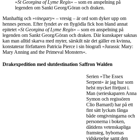
Jag skrev för övrigt
en essä för Dagens Nyheter om Anning
i fjol i
samband med filmen »Ammonite« som handlar om hennes liv (även
om regissören Francis Lee tar sig rätt stora biografiska friheter).
Anning föddes 1799 i Lyme Regis, en småstad belägen vid de
särskilt fossilrika klipporna längs världsarvet Jurakusten som
sträcker sig från Devon till Dorset. För att förstå vem Anning var i
verkligheten får man pussla ihop en bild utifrån knapphändiga
beskrivningar i brev och böcker.
Efter fyndet av en flygödla fick hon bland annat epitetet
»
St Georgina of Lyme Regis
« – som en anspelning på
legenden om Sankt Georg/Göran och draken.
Manhaftig och »
vinegary
« – vresig – är ord som dyker upp om
hennes person. Efter fyndet av en flygödla fick hon bland annat
epitetet »
St Georgina of Lyme Regis
« – som en anspelning på
legenden om Sankt Georg/Göran och draken. Där kunskaper saknas
kan man alltid skarva med myter, särskilt när det gäller en kvinna,
konstaterar författaren Patricia Pierce i sin biografi »Jurassic Mary:
Mary Anning and the Primeval Monsters«.
Drakexpedition med slutdestination Saffron Walden
Serien »The Essex
Serpent« är jag hur som