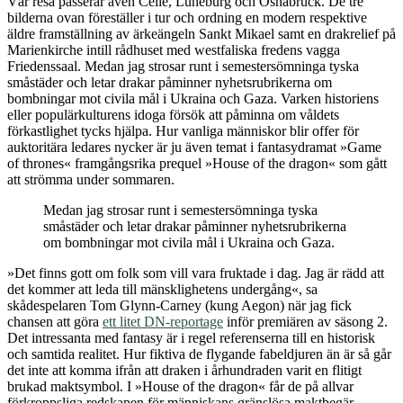
Vår resa passerar även Celle, Lüneburg och Osnabrück. De tre
bilderna ovan föreställer i tur och ordning en modern respektive
äldre framställning av ärkeängeln Sankt Mikael samt en drakrelief på
Marienkirche intill rådhuset med westfaliska fredens vagga
Friedenssaal. Medan jag strosar runt i semestersömninga tyska
småstäder och letar drakar påminner nyhetsrubrikerna om
bombningar mot civila mål i Ukraina och Gaza. Varken historiens
eller populärkulturens idoga försök att påminna om våldets
förkastlighet tycks hjälpa. Hur vanliga människor blir offer för
auktoritära ledares nycker är ju även temat i fantasydramat »Game
of thrones« framgångsrika prequel »House of the dragon« som gått
att strömma under sommaren.
Medan jag strosar runt i semestersömninga tyska
småstäder och letar drakar påminner nyhetsrubrikerna
om bombningar mot civila mål i Ukraina och Gaza.
»Det finns gott om folk som vill vara fruktade i dag. Jag är rädd att
det kommer att leda till mänsklighetens undergång«, sa
skådespelaren Tom Glynn-Carney (kung Aegon) när jag fick
chansen att göra
ett litet DN-reportage
inför premiären av säsong 2.
Det intressanta med fantasy är i regel referenserna till en historisk
och samtida realitet. Hur fiktiva de flygande fabeldjuren än är så går
det inte att komma ifrån att draken i århundraden varit en flitigt
brukad maktsymbol. I »House of the dragon« får de på allvar
förkroppsliga redskapen för människans gränslösa maktbegär.