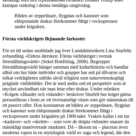
klampar omkring i denna ömtåliga omgivning.
Bilden av zeppelinare, flygplan och kanoner som
eldsprutande drakar förekommer flitigt i veckopressen
under krigsåren.
Första världskrigets flejmande farkoster
För en tid sedan snubblade jag över Lundahistorikern Lina Sturfelts
avhandling »Eldens återsken: Första världskriget i svensk
föreställningsvärld« (Sekel Bokförlag, 2008). Begreppet
föreställningsvärld hänger samman med kulturhistoria och handlar
alltså om hur både individer och grupper har sett på tillvaron och
tolkat verkligheten utifrån såväl religiöst som naturvetenskapligt
präglade världsbilder. Det är med andra ord ett perspektiv som är
mycket användbart när man letar efter drakar. Under rubriken
»Krigets vålnader och vidunder« beskriver Sturfelt hur kriget gärna
personifieras i form av ett övernaturligt väsen som gör människan till
ett passivt offer. Hon konstaterar att bilden av zeppelinare, flygplan
och kanoner som eldsprutande drakar förekommer flitigt i
veckopressen under krigsåren på 1900-talet. Vraken kallas i sin tur
»kadaver« och »skelett« – som vore de dräpta vidunder snarare än
mänskligt manövrerade maskiner. Då – liksom nu – placeras även
moderna vapen in en mytologisk värld av saga och legend, där den