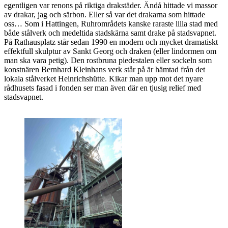
egentligen var renons på riktiga drakstäder. Ändå hittade vi massor
av drakar, jag och särbon. Eller så var det drakarna som hittade
oss… Som i Hattingen, Ruhrområdets kanske raraste lilla stad med
både stålverk och medeltida stadskärna samt drake på stadsvapnet.
På Rathausplatz står sedan 1990 en modern och mycket dramatiskt
effektfull skulptur av Sankt Georg och draken (eller lindormen om
man ska vara petig). Den rostbruna piedestalen eller sockeln som
konstnären Bernhard Kleinhans verk står på är hämtad från det
lokala stålverket Heinrichshütte. Kikar man upp mot det nyare
rådhusets fasad i fonden ser man även där en tjusig relief med
stadsvapnet.