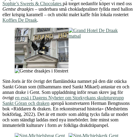
Sophie’s Sweets & Chocolates
på torget nedanför köper vi med oss
Gentse draakjes
– underbara små chokladpraliner fyllda med hallon
eller krispig karamell – och utsökt malet kaffe från lokala rosteriet
Koffies De Draak
.
Sint-Joris är för övrigt det flamländska namnet på den där otäcka
Sankt Göran som (tillsammans med Sankt Mikael) antastar en och
annan drake i Gent. Som uppladdning inför resan skrev jag för
övrigt
en essä i Dagens Nyheter om Storkyrkans skulpturgrupp
Sankt Göran och draken
apropå konstvetaren Herman Bengtssons
bok »Riddaren & draken. En rekonstruerad historia« (Medströms
bokförlag, 2022). Det är ett motiv som aldrig tycks falla ur modet
och som ständigt laddas med nya innebörder. Inte minst som
immateriellt kulturarv i form av folkliga drakdräparspel.