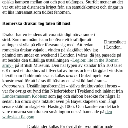
episka kampen mellan ont och gott utkämpas. Sturfelt menar att det
var ett sätt att distansera kriget från sin samtidskontext och ringar in
ett lika intressant som tidlöst fenomen.
Romerska drakar tog täten till häst
Drakar har en tendens att vara ständigt närvarande i
strid. Som om människan behöver ett kraftdjur att
Dracosiluett
antingen skylla på eller försvara sig med. Att redan
i London.
romerska drakar vajade i vinden på slagfältet blev jag
påmind om under en weekend i London i våras, då jag passade på
att besöka den tillfälliga utställningen
»Legion: life in the Roman
army«
på British Museum. Den här typen av standar från 100-talet
e.Kr med ett drakhuvud tillverkat av brons och en färgglad vindstrut
i textil som fladdrande svans kallas
draco.
Drakvimpeln var
konstruerad för att bäras till häst av en särskild fanbärare –
draconarius
. Utställningsföremålet – själva drakhuvudet i brons –
var för övrigt ett fynd från Niederbieber i Tyskland och inlånat från
Landesmuseum Koblenz
som jag och särbon besökte för några år
sedan. En draco syns faktiskt även på Bayeuxtapeten som långt
senare skildrar slaget vid Hastings 1066. Och kanske var det tack
vare romarna som draken småningom också hamnade på
den
walesiska flaggan
.
Draktänder kallas för övrigt de pyramidformade