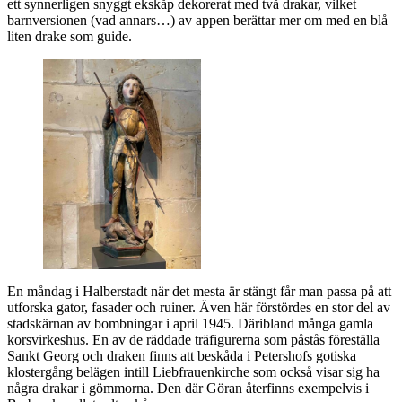
ett synnerligen snyggt ekskåp dekorerat med två drakar, vilket
barnversionen (vad annars…) av appen berättar mer om med en blå
liten drake som guide.
En måndag i Halberstadt när det mesta är stängt får man passa på att
utforska gator, fasader och ruiner. Även här förstördes en stor del av
stadskärnan av bombningar i april 1945. Däribland många gamla
korsvirkeshus. En av de räddade träfigurerna som påstås föreställa
Sankt Georg och draken finns att beskåda i Petershofs gotiska
klostergång belägen intill Liebfrauenkirche som också visar sig ha
några drakar i gömmorna. Den där Göran återfinns exempelvis i