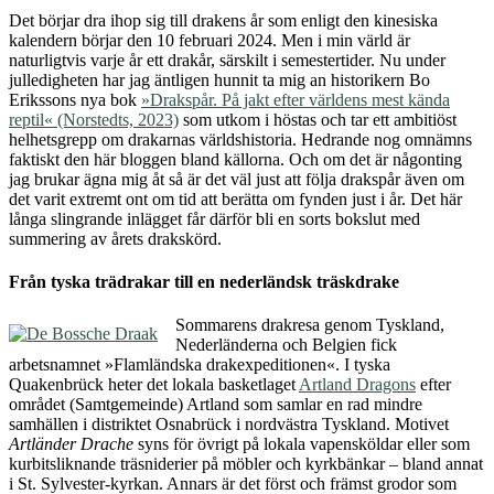
Det börjar dra ihop sig till drakens år som enligt den kinesiska
kalendern börjar den 10 februari 2024. Men i min värld är
naturligtvis varje år ett drakår, särskilt i semestertider. Nu under
julledigheten har jag äntligen hunnit ta mig an historikern Bo
Erikssons nya bok
»Drakspår. På jakt efter världens mest kända
reptil« (Norstedts, 2023)
som utkom i höstas och tar ett ambitiöst
helhetsgrepp om drakarnas världshistoria. Hedrande nog omnämns
faktiskt den här bloggen bland källorna. Och om det är någonting
jag brukar ägna mig åt så är det väl just att följa drakspår även om
det varit extremt ont om tid att berätta om fynden just i år. Det här
långa slingrande inlägget får därför bli en sorts bokslut med
summering av årets drakskörd.
Från tyska trädrakar till en nederländsk träskdrake
Sommarens drakresa genom Tyskland,
Nederländerna och Belgien fick
arbetsnamnet »Flamländska drakexpeditionen«. I tyska
Quakenbrück heter det lokala basketlaget
Artland Dragons
efter
området (Samtgemeinde) Artland som samlar en rad mindre
samhällen i distriktet Osnabrück i nordvästra Tyskland. Motivet
Artländer Drache
syns för övrigt på lokala vapensköldar eller som
kurbitsliknande träsniderier på möbler och kyrkbänkar – bland annat
i St. Sylvester-kyrkan. Annars är det först och främst grodor som