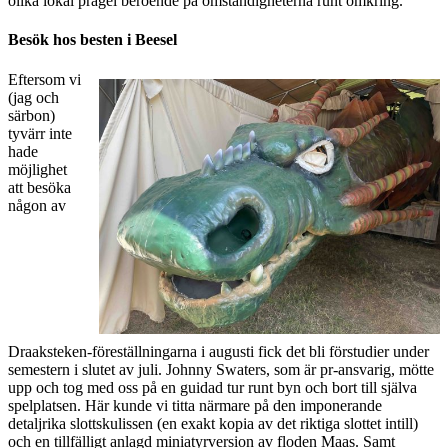
olika lokal prägel beroende på omständigheterna runt omkring.
Besök hos besten i Beesel
Eftersom vi
(jag och
särbon)
tyvärr inte
hade
möjlighet
att besöka
någon av
Draaksteken-föreställningarna i augusti fick det bli förstudier under
semestern i slutet av juli. Johnny Swaters, som är pr-ansvarig, mötte
upp och tog med oss på en guidad tur runt byn och bort till själva
spelplatsen. Här kunde vi titta närmare på den imponerande
detaljrika slottskulissen (en exakt kopia av det riktiga slottet intill)
och en tillfälligt anlagd miniatyrversion av floden Maas. Samt