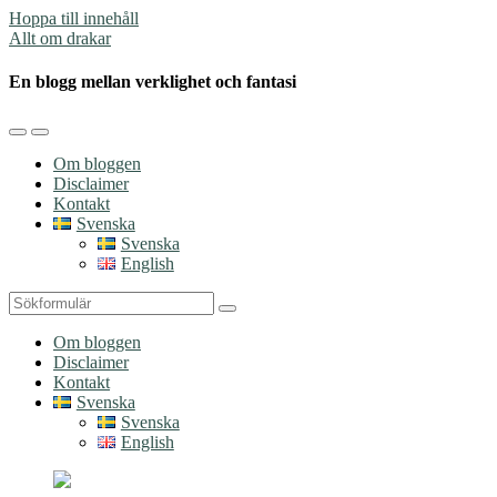
Hoppa till innehåll
Allt om drakar
En blogg mellan verklighet och fantasi
Slå
Slå
på/av
på/av
Om bloggen
mobilmenyn
sökfältet
Disclaimer
Kontakt
Svenska
Svenska
English
Sök
Om bloggen
Disclaimer
Kontakt
Svenska
Svenska
English