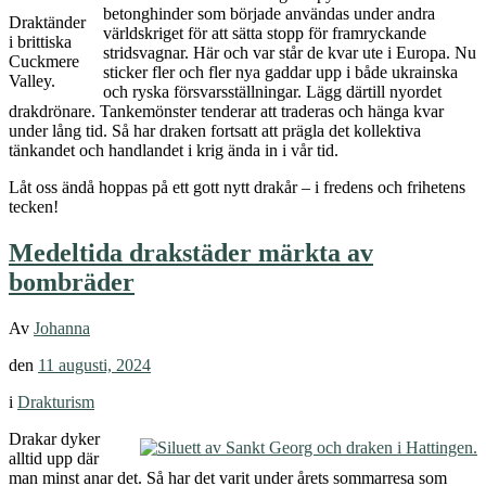
betonghinder som började användas under andra
Draktänder
världskriget för att sätta stopp för framryckande
i brittiska
stridsvagnar. Här och var står de kvar ute i Europa. Nu
Cuckmere
sticker fler och fler nya gaddar upp i både ukrainska
Valley.
och ryska försvarsställningar. Lägg därtill nyordet
drakdrönare. Tankemönster tenderar att traderas och hänga kvar
under lång tid. Så har draken fortsatt att prägla det kollektiva
tänkandet och handlandet i krig ända in i vår tid.
Låt oss ändå hoppas på ett gott nytt drakår – i fredens och frihetens
tecken!
Medeltida drakstäder märkta av
bombräder
Av
Johanna
den
11 augusti, 2024
i
Drakturism
Drakar dyker
alltid upp där
man minst anar det. Så har det varit under årets sommarresa som