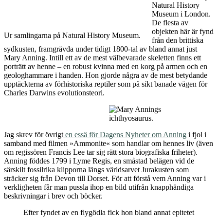
Fossil av dessa
marina reptiler som
härjade i havet
samtidigt som
dinosaurierna
härskade på land för
mellan 220 och 65
miljoner år sedan
finns att beskåda på
Natural History
Museum i London.
De flesta av
objekten här är fynd
Ur samlingarna på Natural History Museum.
från den brittiska
sydkusten, framgrävda under tidigt 1800-tal av bland annat just
Mary Anning. Intill ett av de mest välbevarade skeletten finns ett
porträtt av henne – en robust kvinna med en korg på armen och en
geologhammare i handen. Hon gjorde några av de mest betydande
upptäckterna av förhistoriska reptiler som på sikt banade vägen för
Charles Darwins evolutionsteori.