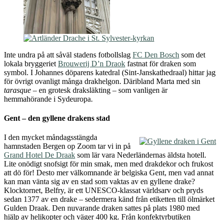
Inte undra på att såväl stadens fotbollslag
FC Den Bosch
som det
lokala bryggeriet
Brouwerij D’n Draok
fastnat för draken som
symbol. I Johannes döparens katedral (Sint-Janskathedraal) hittar jag
för övrigt ovanligt många drakhelgon. Däribland Marta med sin
tarasque
– en grotesk draksläkting – som vanligen är
hemmahörande i Sydeuropa.
Gent – den gyllene drakens stad
I den mycket måndagsstängda
hamnstaden Bergen op Zoom tar vi in på
Grand Hotel De Draak
som lär vara Nederländernas äldsta hotell.
Lite onödigt snofsigt för min smak, men med drakdekor och frukost
att dö för! Desto mer välkomnande är belgiska Gent, men vad annat
kan man vänta sig av en stad som vaktas av en gyllene drake?
Klocktornet, Belfry, är ett UNESCO-klassat världsarv och pryds
sedan 1377 av en drake – sedermera känd från etiketten till ölmärket
Gulden Draak. Den nuvarande draken sattes på plats 1980 med
hjälp av helikopter och väger 400 kg. Från konfektyrbutiken