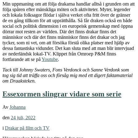
Ur ett kulturhistoriskt perspektiv är »follow the dragons« en rimlig
motsvarighet. Drakar har uppstått i människans fantasi och förflyttat
sig i världen genom folkvandringar, invasioner och handel.
Legenderna om dem (och deras dräpare) har med tiden blivit en del
av vårt kollektiva minne och historiebruk.
Min uppmaning om att följa drakarna handlar alltså i grunden om att
följa spåren efter mänskliga möten och aktiviteter. Myter, legender
och lokala folksagor flödar i själva verket ofta fritt över de gränser
de en gång tillkom för att upprätthålla. Så får draken också en både
social och politisk dimension i en europeisk gemenskap med öppna
dörrar mot resten av världen. Där det finns drakar finns det
människor och där det finns människor finns det drakar och jag
tycker, som ni vet, om att försöka förstå olika platser med hjälp av
dessa fantastiska vidunder. Det kan sluta med att man blir intervjuad
av nederländsk lokal-TV. Klippet från Omroep P&M finns
fortfarande att se på
Youtube
.
Tack till Johnny Swaters, Fons Verdonck och Sanne Verdonk som
tog sig tid att träffa oss och försåg mig med ett digert faktamaterial
om Draaksteken.