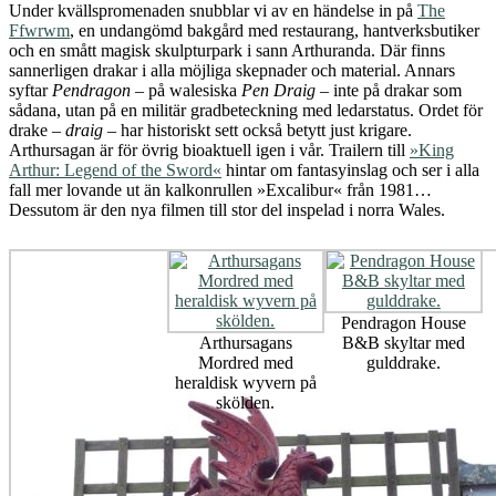
Under kvällspromenaden snubblar vi av en händelse in på
The
Ffwrwm
, en undangömd bakgård med restaurang, hantverksbutiker
och en smått magisk skulpturpark i sann Arthuranda. Där finns
sannerligen drakar i alla möjliga skepnader och material. Annars
syftar
Pendragon
– på walesiska
Pen Draig
– inte på drakar som
sådana, utan på en militär gradbeteckning med ledarstatus. Ordet för
drake –
draig
– har historiskt sett också betytt just krigare.
Arthursagan är för övrig bioaktuell igen i vår. Trailern till
»King
Arthur: Legend of the Sword«
hintar om fantasyinslag och ser i alla
fall mer lovande ut än kalkonrullen »Excalibur« från 1981…
Dessutom är den nya filmen till stor del inspelad i norra Wales.
Pendragon House
Arthursagans
B&B skyltar med
Mordred med
gulddrake.
heraldisk wyvern på
skölden.