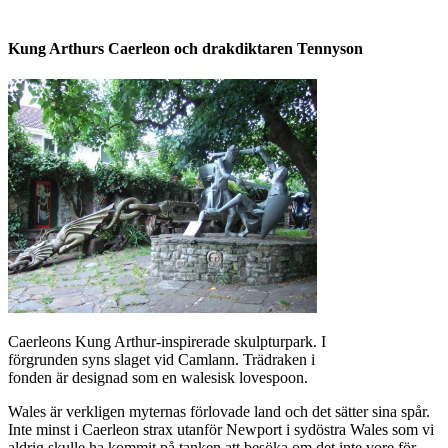
Kung Arthurs Caerleon och drakdiktaren Tennyson
Caerleons Kung Arthur-inspirerade skulpturpark. I
förgrunden syns slaget vid Camlann. Trädraken i
fonden är designad som en walesisk lovespoon.
Wales är verkligen myternas förlovade land och det sätter sina spår.
Inte minst i Caerleon strax utanför Newport i sydöstra Wales som vi
aldrig skulle ha kommit på tanken att besöka om det inte vore för