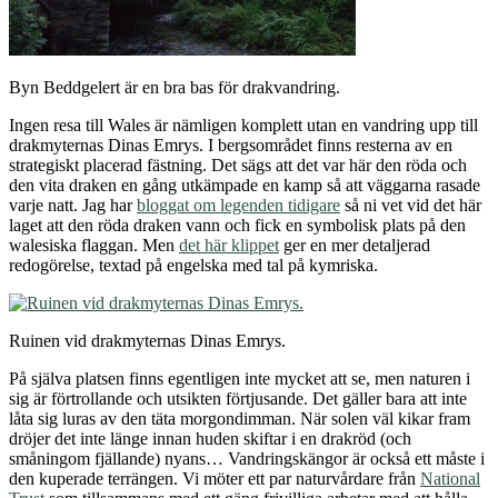
Byn Beddgelert är en bra bas för drakvandring.
Ingen resa till Wales är nämligen komplett utan en vandring upp till
drakmyternas Dinas Emrys. I bergsområdet finns resterna av en
strategiskt placerad fästning. Det sägs att det var här den röda och
den vita draken en gång utkämpade en kamp så att väggarna rasade
varje natt. Jag har
bloggat om legenden tidigare
så ni vet vid det här
laget att den röda draken vann och fick en symbolisk plats på den
walesiska flaggan. Men
det här klippet
ger en mer detaljerad
redogörelse, textad på engelska med tal på kymriska.
Ruinen vid drakmyternas Dinas Emrys.
På själva platsen finns egentligen inte mycket att se, men naturen i
sig är förtrollande och utsikten förtjusande. Det gäller bara att inte
låta sig luras av den täta morgondimman. När solen väl kikar fram
dröjer det inte länge innan huden skiftar i en drakröd (och
småningom fjällande) nyans… Vandringskängor är också ett måste i
den kuperade terrängen. Vi möter ett par naturvårdare från
National