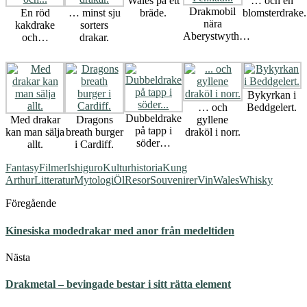
Wales på ett
… och en
Drakmobil
En röd
… minst sju
bräde.
blomsterdrake.
nära
kakdrake
sorters
Aberystwyth…
och…
drakar.
Bykyrkan i
… och
Beddgelert.
Dubbeldrake
Med drakar
Dragons
gyllene
på tapp i
kan man sälja
breath burger
draköl i norr.
söder…
allt.
i Cardiff.
Fantasy
Filmer
Ishiguro
Kulturhistoria
Kung
Arthur
Litteratur
Mytologi
Öl
Resor
Souvenirer
Vin
Wales
Whisky
Föregående
Kinesiska modedrakar med anor från medeltiden
Nästa
Drakmetal – bevingade bestar i sitt rätta element