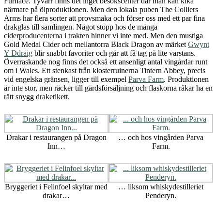
Furnace. Tyvärr finns det inget besökscenter där man kan kika
närmare på ölproduktionen. Men den lokala puben The Colliers
Arms har flera sorter att provsmaka och förser oss med ett par fina
drakglas till samlingen. Något stopp hos de många
ciderproducenterna i trakten hinner vi inte med. Men den mustiga
Gold Medal Cider och mellantorra Black Dragon av märket
Gwynt
Y Ddraig
blir snabbt favoriter och går att få tag på lite varstans.
Överraskande nog finns det också ett ansenligt antal vingårdar runt
om i Wales. Ett stenkast från klosterruinerna Tintern Abbey, precis
vid engelska gränsen, ligger till exempel
Parva Farm
. Produktionen
är inte stor, men räcker till gårdsförsäljning och flaskorna råkar ha en
rätt snygg draketikett.
Drakar i restaurangen på Dragon
… och hos vingården Parva
Inn…
Farm.
Bryggeriet i Felinfoel skyltar med
… liksom whiskydestilleriet
drakar…
Penderyn.