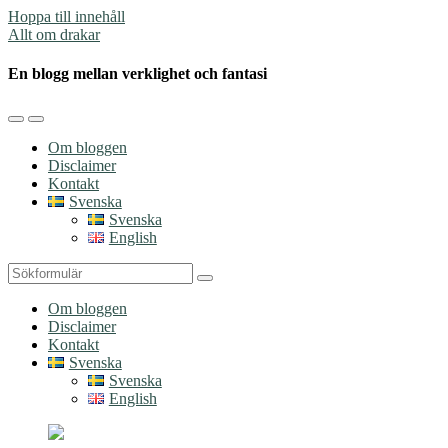
Hoppa till innehåll
Allt om drakar
En blogg mellan verklighet och fantasi
Slå
Slå
på/av
på/av
Om bloggen
mobilmenyn
sökfältet
Disclaimer
Kontakt
Svenska
Svenska
English
Sök
Om bloggen
Disclaimer
Kontakt
Svenska
Svenska
English