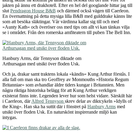
jakten på ännu ett drakhotell. Efter en hel del googlande hittar jag till
slut
Pendragon House B&B
och därmed också vägen till Caerleon.
En övernattning på detta mysiga lilla B&B med gulddrake känns lite
som att besöka släktingar. Vår värdinna kallar sig till och med
»Aunty Kath« och överöser oss med tips om allt vi kan tänkas vilja
se i området. Från den romerska amfiteatern till puben The Bell Inn.
Hanbury Arms, där Tennyson diktade om
Arthursagan med utsikt över floden Usk.
Och ja, drakar samt traktens lokala »kändis« Kung Arthur förstås. I
alla fall om man ska tro Geoffrey av Monmouths »Historia Regum
Britanniae« som avhandlar äldre tiders kungar i Britannien. Men
några riktiga historiska belägg för att Kung Arthur verkligen
existerat finns inte. Legenden lever hur som helst vidare. Särskilt här
i Caerleon, där
Alfred Tennyson
skrev delar av diktcykeln »Idylls of
the King«. Han ska ha suttit där i fönstret på
Hanbury Arms
med
utsikt över floden Usk. En naturskönt inspirerande miljö kan
intygas.