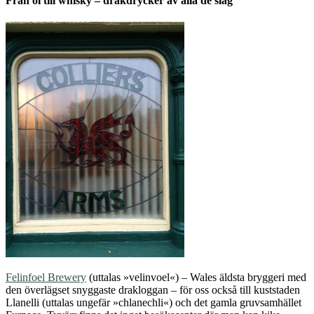
Från öl till whisky – drakdrycker av alla de slag
Felinfoel Brewery
(uttalas »velinvoel«) – Wales äldsta bryggeri med
den överlägset snyggaste drakloggan – för oss också till kuststaden
Llanelli (uttalas ungefär »chlanechli«) och det gamla gruvsamhället