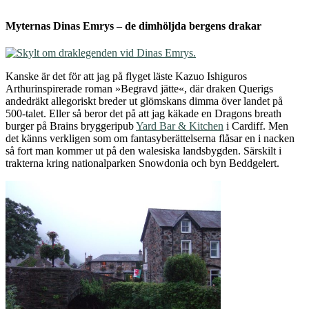
Myternas Dinas Emrys – de dimhöljda bergens drakar
Kanske är det för att jag på flyget läste Kazuo Ishiguros
Arthurinspirerade roman »Begravd jätte«, där draken Querigs
andedräkt allegoriskt breder ut glömskans dimma över landet på
500-talet. Eller så beror det på att jag käkade en Dragons breath
burger på Brains bryggeripub
Yard Bar & Kitchen
i Cardiff. Men
det känns verkligen som om fantasyberättelserna flåsar en i nacken
så fort man kommer ut på den walesiska landsbygden. Särskilt i
trakterna kring nationalparken Snowdonia och byn Beddgelert.