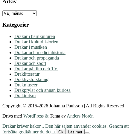
Arkiv
Arkiv
Kategorier
Drakar i barnkulturen
Drakar i kulturhistorien
Drakar i musiken
Drakar och medicinhistoria
Drakar och propaganda
Drakar och sport
Drakar på film och TV
Draklitteratur
Draklivsforskning
Drakmuseer
Drakprylar och annan kuriosa
Drakturism
Copyright © 2015-2026 Johanna Paulsson | All Rights Reserved
Drivs med
WordPress
&
Tema av
Anders Norén
Drakar kräver kakor... Den här sajten använder cookies. Genom att
fortsätta godkänner du detta.
Ok
Läs mer