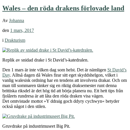
Wales – den röda drakens förlovade land
Av
Johanna
den
1 mars, 2017
i
Drakturism
Replik av snidad drake i St David’s-katedralen.
Den 1 mars är inte vilken dag som helst. Det är nämligen
St David’s
Day
. Alltså dagen då Wales firar sitt eget skyddshelgon, vilket i
vanlig walesisk ordning har en tendens att involvera drakar. Och om
man till sommaren tänker sig en riktig draksemester runt denna
brittiska riksdel är det hög tid att börja planera nu. Ett hett tips från
fjolårets rundresa är att låta den röda draken visa vägen.
Det omtvistade mottot »Y ddraig goch ddyry cychwyn« betyder
också något i den stilen.
Gruvdrake på industrimuseet Big Pit.