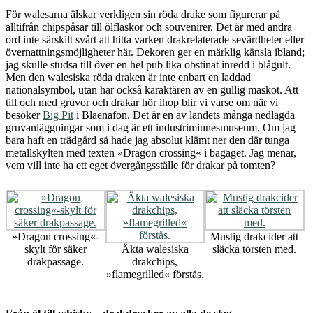
För walesarna älskar verkligen sin röda drake som figurerar på
alltifrån chipspåsar till ölflaskor och souvenirer. Det är med andra
ord inte särskilt svårt att hitta varken drakrelaterade sevärdheter eller
övernattningsmöjligheter här. Dekoren ger en märklig känsla ibland;
jag skulle studsa till över en hel pub lika obstinat inredd i blågult.
Men den walesiska röda draken är inte enbart en laddad
nationalsymbol, utan har också karaktären av en gullig maskot. Att
till och med gruvor och drakar hör ihop blir vi varse om när vi
besöker
Big Pit
i Blaenafon. Det är en av landets många nedlagda
gruvanläggningar som i dag är ett industriminnesmuseum. Om jag
bara haft en trädgård så hade jag absolut klämt ner den där tunga
metallskylten med texten »Dragon crossing« i bagaget. Jag menar,
vem vill inte ha ett eget övergångsställe för drakar på tomten?
»Dragon crossing«-
Mustig drakcider att
skylt för säker
Äkta walesiska
släcka törsten med.
drakpassage.
drakchips,
»flamegrilled« förstås.