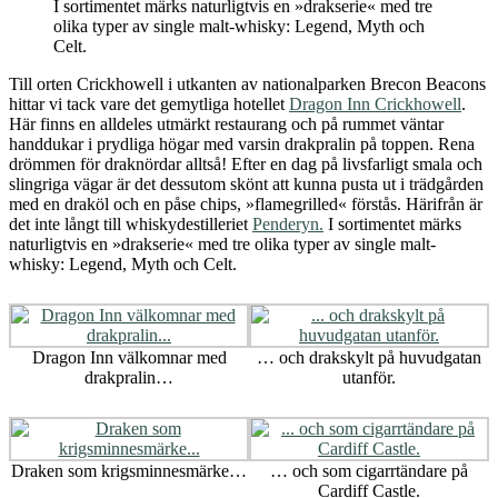
I sortimentet märks naturligtvis en »drakserie« med tre
olika typer av single malt-whisky: Legend, Myth och
Celt.
Till orten Crickhowell i utkanten av nationalparken Brecon Beacons
hittar vi tack vare det gemytliga hotellet
Dragon Inn Crickhowell
.
Här finns en alldeles utmärkt restaurang och på rummet väntar
handdukar i prydliga högar med varsin drakpralin på toppen. Rena
drömmen för draknördar alltså! Efter en dag på livsfarligt smala och
slingriga vägar är det dessutom skönt att kunna pusta ut i trädgården
med en draköl och en påse chips, »flamegrilled« förstås. Härifrån är
det inte långt till whiskydestilleriet
Penderyn.
I sortimentet märks
naturligtvis en »drakserie« med tre olika typer av single malt-
whisky: Legend, Myth och Celt.
Dragon Inn välkomnar med
… och drakskylt på huvudgatan
drakpralin…
utanför.
Draken som krigsminnesmärke…
… och som cigarrtändare på
Cardiff Castle.