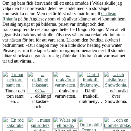
Om jag bara fick återvända till ett enda område i Wales skulle jag
välja den här nordvästra delen av landet med sin storslaget
kontrastrika natur. Men det är först när vi når fram till
Château
Rhianfa
på ön Anglesey som vi på allvar känner att vi kommit hem.
Det såg mysigt ut på bilderna, priset var rimligt och den
franskinspirerade restaurangen hette Le Dragon Rouge. Men att ett
gigantiskt drakhuvud skulle hälsa oss välkomna redan vid infarten
var nästan för bra för att vara sant. Liksom den fyndiga skylten i
badrummet: »Our dragon may be a little slow heating your water.
Please just run the tap.« Under morgonpromenaden ner till stranden
hittar vi också en ganska rostig plåtdrake. Undra på att varmvattnet
tar tid att värma…
Tinnar och
… drakvärmt
Därtill
… och utsikt
torn samt
… eldfängd
varmvatten.
frankofil
över
en…
inkastare
drakmeny…
Snowdonia.
och…