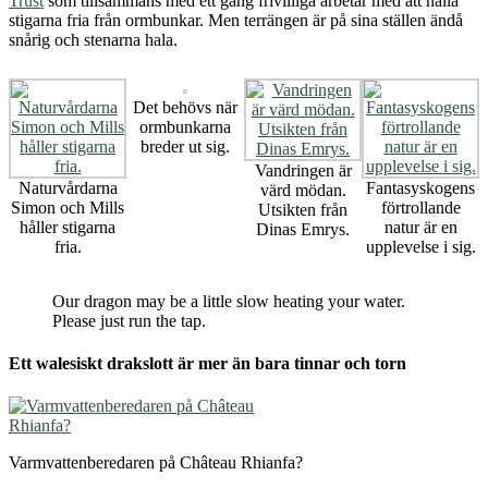
Trust
som tillsammans med ett gäng frivilliga arbetar med att hålla
stigarna fria från ormbunkar. Men terrängen är på sina ställen ändå
snårig och stenarna hala.
Det behövs när
ormbunkarna
breder ut sig.
Vandringen är
Naturvårdarna
Fantasyskogens
värd mödan.
Simon och Mills
förtrollande
Utsikten från
håller stigarna
natur är en
Dinas Emrys.
fria.
upplevelse i sig.
Our dragon may be a little slow heating your water.
Please just run the tap.
Ett walesiskt drakslott är mer än bara tinnar och torn
Varmvattenberedaren på Château Rhianfa?