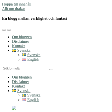
Hoppa till innehåll
Allt om drakar
En blogg mellan verklighet och fantasi
Slå
Slå
på/av
på/av
Om bloggen
mobilmenyn
sökfältet
Disclaimer
Kontakt
Svenska
Svenska
English
Sök
Om bloggen
Disclaimer
Kontakt
Svenska
Svenska
English