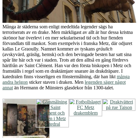
Många är städerna som enligt medeltida legender sägs ha
terroriserats av en drake. Men märkligast av allt är hur dessa kristna
skrönor har överlevt i en mer sekulariserad tid och hur fienden
förvandlats till maskot. Som exempelvis i franska Metz, där odjuret
kallas Le Graoully. Namnet kommer av tyskans
gräulich
(avskyvärd, gräslig, hemsk) och den bevingade besten har satt sina
spår lite här och var i staden. Trots att den alltså en gång fördrevs
härifrån av Saint Clément. Han var den första biskopen i Metz och
framställs i regel som en draktämjare snarare än drakdräpare. I
katedralen finns visserligen en fönstermålning, där han likt
många
andra helgon
sticker staven i draken. Men
legenden säger något
annat
än Hermann de Münsters glasdekor från 1300-talet.