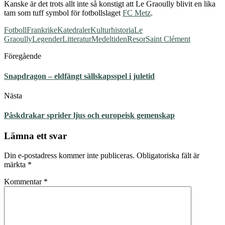
Kanske är det trots allt inte så konstigt att Le Graoully blivit en lika
tam som tuff symbol för fotbollslaget
FC Metz
.
Fotboll
Frankrike
Katedraler
Kulturhistoria
Le
Graoully
Legender
Litteratur
Medeltiden
Resor
Saint Clément
Föregående
Snapdragon – eldfängt sällskapsspel i juletid
Nästa
Påskdrakar sprider ljus och europeisk gemenskap
Lämna ett svar
Din e-postadress kommer inte publiceras.
Obligatoriska fält är
märkta
*
Kommentar
*