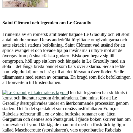
Saint Clément och legenden om Le Graoully
I ruinerna av en romersk amfiteater härjade Le Graoully och ett stort
antal mindre ormar. Deras andedräkt förgiftade omgivningarna och
satte skräck i stadens befolkning. Saint Clément vad utsänd för att
sprida evangeliet och lovade hjälpa invånarna i utbyte mot att de
övergav tron på sina »falska gudar«. Biskopen begav sig till
ormgropen, höll upp sitt kors och fångade in Le Graoully med sin
stola – det långa breda bandet som bärs över axlarna. Sedan ledde
han iväg drakdjuret och såg till att det försvann över floden Seille
tillsammans med resten av ormarna. En bragd som fick befolkningen
att konvertera till kristendomen.
Den här legenden har skildrats i
konst och litteratur genom århundradena. Inte minst för att Le
Graoully återupplivades under en återkommande procession genom
staden. Det är det spektaklet som renässansförfattaren François
Rabelais refererar till i en av sina burleska romaner om jätten
Gargantua och dennes son Pantagruel. I fjärde boken skriver han om
karnevalen i Lyon. Där tågade man runt med en förskräcklig figur
kallad Maschecroute (storslukaren), vars uppenbarelse Rabelais