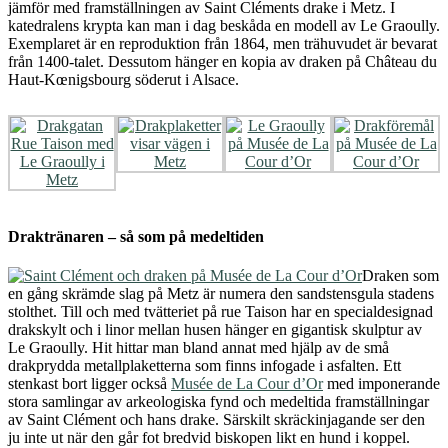
jämför med framställningen av Saint Cléments drake i Metz. I
katedralens krypta kan man i dag beskåda en modell av Le Graoully.
Exemplaret är en reproduktion från 1864, men trähuvudet är bevarat
från 1400-talet. Dessutom hänger en kopia av draken på Château du
Haut-Kœnigsbourg söderut i Alsace.
Draktränaren – så som på medeltiden
Draken som
en gång skrämde slag på Metz är numera den sandstensgula stadens
stolthet. Till och med tvätteriet på rue Taison har en specialdesignad
drakskylt och i linor mellan husen hänger en gigantisk skulptur av
Le Graoully. Hit hittar man bland annat med hjälp av de små
drakprydda metallplaketterna som finns infogade i asfalten. Ett
stenkast bort ligger också
Musée de La Cour d’Or
med imponerande
stora samlingar av arkeologiska fynd och medeltida framställningar
av Saint Clément och hans drake. Särskilt skräckinjagande ser den
ju inte ut när den går fot bredvid biskopen likt en hund i koppel.