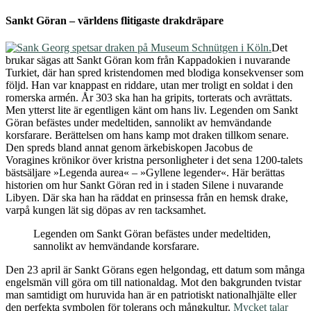
Sankt Göran – världens flitigaste drakdräpare
Det
brukar sägas att Sankt Göran kom från Kappadokien i nuvarande
Turkiet, där han spred kristendomen med blodiga konsekvenser som
följd. Han var knappast en riddare, utan mer troligt en soldat i den
romerska armén. År 303 ska han ha gripits, torterats och avrättats.
Men ytterst lite är egentligen känt om hans liv. Legenden om Sankt
Göran befästes under medeltiden, sannolikt av hemvändande
korsfarare. Berättelsen om hans kamp mot draken tillkom senare.
Den spreds bland annat genom ärkebiskopen Jacobus de
Voragines krönikor över kristna personligheter i det sena 1200-talets
bästsäljare »Legenda aurea« – »Gyllene legender«. Här berättas
historien om hur Sankt Göran red in i staden Silene i nuvarande
Libyen. Där ska han ha räddat en prinsessa från en hemsk drake,
varpå kungen lät sig döpas av ren tacksamhet.
Legenden om Sankt Göran befästes under medeltiden,
sannolikt av hemvändande korsfarare.
Den 23 april är Sankt Görans egen helgondag, ett datum som många
engelsmän vill göra om till nationaldag. Mot den bakgrunden tvistar
man samtidigt om huruvida han är en patriotiskt nationalhjälte eller
den perfekta symbolen för tolerans och mångkultur.
Mycket talar