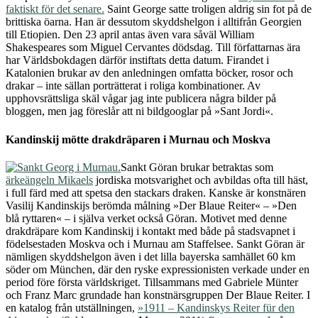
faktiskt för det senare.
Saint George satte troligen aldrig sin fot på de
brittiska öarna. Han är dessutom skyddshelgon i alltifrån Georgien
till Etiopien.
Den 23 april antas även vara såväl William
Shakespeares som Miguel Cervantes dödsdag. Till författarnas ära
har Världsbokdagen därför instiftats detta datum. Firandet i
Katalonien brukar av den anledningen omfatta böcker, rosor och
drakar – inte sällan porträtterat i roliga kombinationer. Av
upphovsrättsliga skäl vågar jag inte publicera några bilder på
bloggen, men jag föreslår att ni bildgooglar på »Sant Jordi«.
Kandinskij mötte drakdräparen i Murnau och Moskva
Sankt Göran brukar betraktas som
ärkeängeln Mikaels
jordiska motsvarighet och avbildas ofta till häst,
i full färd med att spetsa den stackars draken. Kanske är konstnären
Vasilij Kandinskijs berömda målning »Der Blaue Reiter« – »Den
blå ryttaren« – i själva verket också Göran. Motivet med denne
drakdräpare kom Kandinskij i kontakt med både på stadsvapnet i
födelsestaden Moskva och i Murnau am Staffelsee. Sankt Göran är
nämligen skyddshelgon även i det lilla bayerska samhället 60 km
söder om München, där den ryske expressionisten verkade under en
period före första världskriget. Tillsammans med Gabriele Münter
och Franz Marc grundade han konstnärsgruppen Der Blaue Reiter. I
en katalog från utställningen,
»1911 – Kandinskys Reiter für den