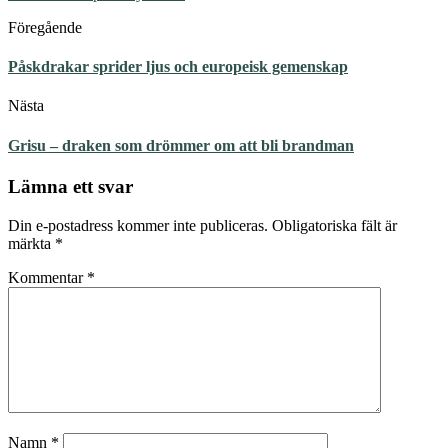
Föregående
Påskdrakar sprider ljus och europeisk gemenskap
Nästa
Grisu – draken som drömmer om att bli brandman
Lämna ett svar
Din e-postadress kommer inte publiceras.
Obligatoriska fält är
märkta
*
Kommentar
*
Namn
*