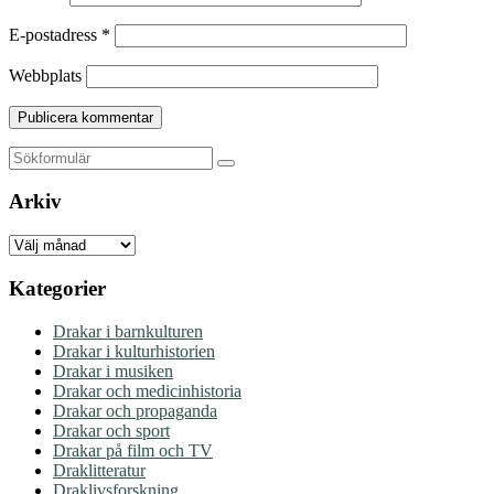
E-postadress
*
Webbplats
Sök
Arkiv
Arkiv
Kategorier
Drakar i barnkulturen
Drakar i kulturhistorien
Drakar i musiken
Drakar och medicinhistoria
Drakar och propaganda
Drakar och sport
Drakar på film och TV
Draklitteratur
Draklivsforskning