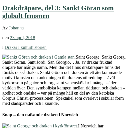
Drakdräpare, del 3: Sankt Göran som
globalt fenomen
Av
Johanna
den
23 april, 2018
i
Drakar i kulturhistorien
Saint George, Sankt Georg,
Sankt Göran, Sant Jordi, San Giorgio… Ja, av drakar fruktad
dräpare har många namn. Men där det finns drakdräpare finns det
förstås också drakar. Sankt Göran och draken är ett återkommande
motiv i konsten och anledningen till drakens utbredning i såväl
kyrkor som på gator och torg samt vapensköldar i många städer
världen över. Den symboliska kampen mellan riddaren och draken –
godhet och ondska – var på många håll en del av den katolska
Corpus Christi-processionen. Spektakel som överlevt i sekulär form
med stadsparader och liknande.
Snap – den nafsande draken i Norwich
I Norwich har