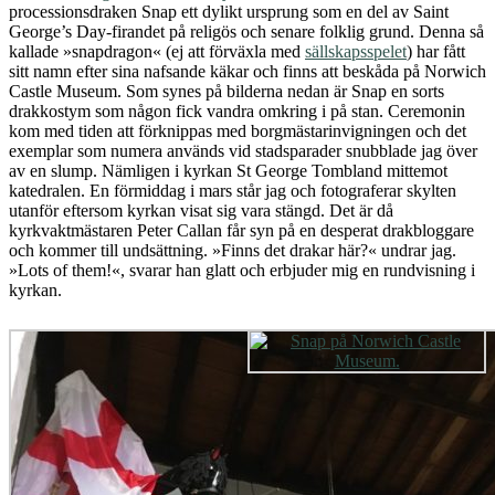
processionsdraken Snap ett dylikt ursprung som en del av Saint
George’s Day-firandet på religös och senare folklig grund. Denna så
kallade »snapdragon« (ej att förväxla med
sällskapsspelet
) har fått
sitt namn efter sina nafsande käkar och finns att beskåda på Norwich
Castle Museum. Som synes på bilderna nedan är Snap en sorts
drakkostym som någon fick vandra omkring i på stan. Ceremonin
kom med tiden att förknippas med borgmästarinvigningen och det
exemplar som numera används vid stadsparader snubblade jag över
av en slump. Nämligen i kyrkan St George Tombland mittemot
katedralen.
En förmiddag i mars står jag och fotograferar skylten
utanför eftersom kyrkan visat sig vara stängd. Det är då
kyrkvaktmästaren Peter Callan får syn på en desperat drakbloggare
och kommer till undsättning. »Finns det drakar här?« undrar jag.
»Lots of them!«, svarar han glatt och erbjuder mig en rundvisning i
kyrkan.