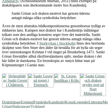
Almanach«
(Schlossmuseum Murnau, 2011) finns exempel på
drakdräparen som återkommande motiv hos Kandinskij.
Sankt Göran och draken-motivet har genom tiderna
antagit många olika symboliska betydelser.
Även de mest abstrakta bildkompositionerna genomborras tydligt av
riddarens lans. Kampen mot draken har i Kandinskijs målningar
tolkats som den andliga konstens seger över det materiella. Sankt
Göran och draken-motivet har genom tiderna antagit många olika
symboliska betydelser. I
Storkyrkan i Stockholm
finns den berömda
skulptur som Sten Sture den äldre lät beställa för att hylla sin seger
över unionskungen Kristian I vid slaget på Brunkeberg 1471. Sankt
Göran föreställer alltså riksföreståndaren själv, medan draken i det
här fallet är danskarna. En bronskopia av statyn hittar man på
Köpmantorget i Gamla stan.
Drakdräpare
England
Frankrike
Kandinskij
Konst
Legender
Litteratur
Med
Göran
Shakespeare
Tyskland