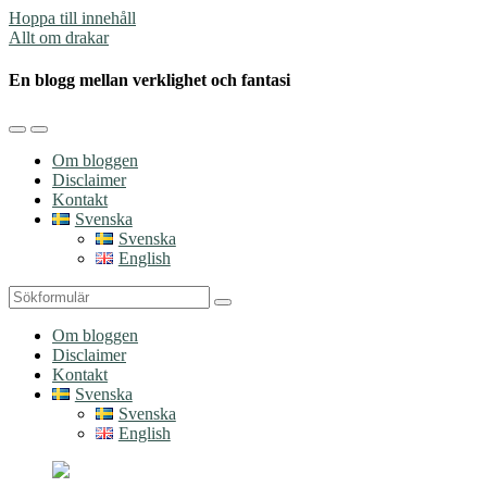
Hoppa till innehåll
Allt om drakar
En blogg mellan verklighet och fantasi
Slå
Slå
på/av
på/av
Om bloggen
mobilmenyn
sökfältet
Disclaimer
Kontakt
Svenska
Svenska
English
Sök
Om bloggen
Disclaimer
Kontakt
Svenska
Svenska
English