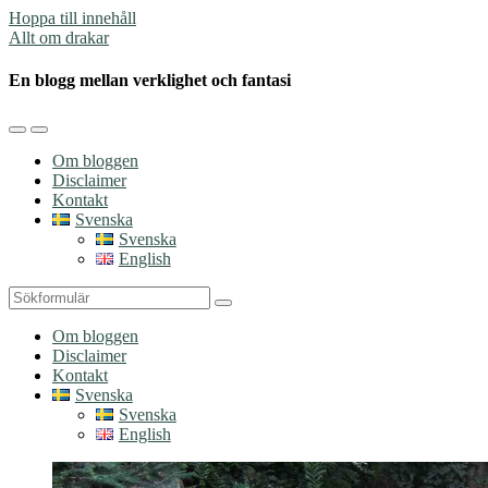
Hoppa till innehåll
Allt om drakar
En blogg mellan verklighet och fantasi
Slå
Slå
på/av
på/av
Om bloggen
mobilmenyn
sökfältet
Disclaimer
Kontakt
Svenska
Svenska
English
Sök
Om bloggen
Disclaimer
Kontakt
Svenska
Svenska
English