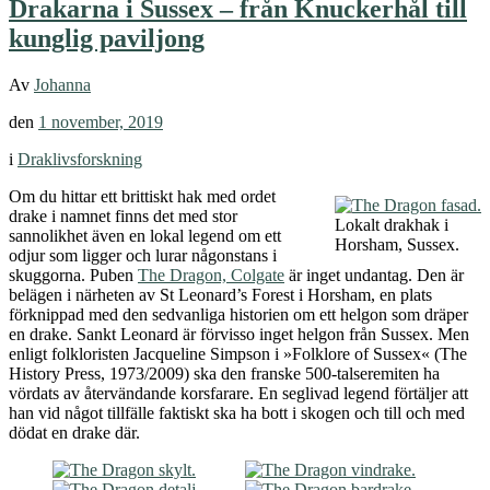
Drakarna i Sussex – från Knuckerhål till
kunglig paviljong
Av
Johanna
den
1 november, 2019
i
Draklivsforskning
Om du hittar ett brittiskt hak med ordet
drake i namnet finns det med stor
Lokalt drakhak i
sannolikhet även en lokal legend om ett
Horsham, Sussex.
odjur som ligger och lurar någonstans i
skuggorna. Puben
The Dragon, Colgate
är inget undantag. Den är
belägen i närheten av St Leonard’s Forest i Horsham, en plats
förknippad med den sedvanliga historien om ett helgon som dräper
en drake. Sankt Leonard är förvisso inget helgon från Sussex. Men
enligt folkloristen Jacqueline Simpson i »Folklore of Sussex« (The
History Press, 1973/2009) ska den franske 500-talseremiten ha
vördats av återvändande korsfarare. En seglivad legend förtäljer att
han vid något tillfälle faktiskt ska ha bott i skogen och till och med
dödat en drake där.