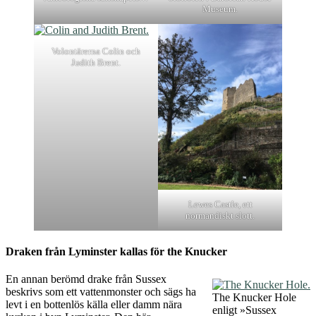
Museum.
Volontärerna Colin och
Judith Brent.
Lewes Castle, ett
normandiskt slott.
Draken från Lyminster kallas för the Knucker
En annan berömd drake från Sussex
beskrivs som ett vattenmonster och sägs ha
The Knucker Hole
levt i en bottenlös källa eller damm nära
enligt »Sussex