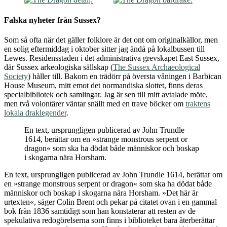
Falska nyheter från Sussex?
Som så ofta när det gäller folklore är det ont om originalkällor, men
en solig eftermiddag i oktober sitter jag ändå på lokalbussen till
Lewes. Residensstaden i det administrativa grevskapet East Sussex,
där Sussex arkeologiska sällskap (
The Sussex Archaeological
Society
) håller till. Bakom en trädörr på översta våningen i Barbican
House Museum, mitt emot det normandiska slottet, finns deras
specialbibliotek och samlingar. Jag är sen till mitt avtalade möte,
men två volontärer väntar snällt med en trave böcker om
traktens
lokala draklegender
.
En text, ursprungligen publicerad av John Trundle
1614, berättar om en »strange monstrous serpent or
dragon« som ska ha dödat både människor och boskap
i skogarna nära Horsham.
En text, ursprungligen publicerad av John Trundle 1614, berättar om
en »strange monstrous serpent or dragon« som ska ha dödat både
människor och boskap i skogarna nära Horsham. »Det här är
urtexten«, säger Colin Brent och pekar på citatet ovan i en gammal
bok från 1836 samtidigt som han konstaterar att resten av de
spekulativa redogörelserna som finns i biblioteket bara återberättar