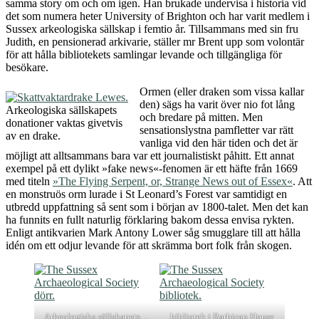
samma story om och om igen. Han brukade undervisa i historia vid
det som numera heter University of Brighton och har varit medlem i
Sussex arkeologiska sällskap i femtio år. Tillsammans med sin fru
Judith, en pensionerad arkivarie, ställer mr Brent upp som volontär
för att hålla bibliotekets samlingar levande och tillgängliga för
besökare.
Ormen (eller draken som vissa kallar
den) sägs ha varit över nio fot lång
Arkeologiska sällskapets
och bredare på mitten. Men
donationer vaktas givetvis
sensationslystna pamfletter var rätt
av en drake.
vanliga vid den här tiden och det är
möjligt att alltsammans bara var ett journalistiskt påhitt. Ett annat
exempel på ett dylikt »fake news«-fenomen är ett häfte från 1669
med titeln
»The Flying Serpent, or, Strange News out of Essex«
. Att
en monstruös orm lurade i St Leonard’s Forest var samtidigt en
utbredd uppfattning så sent som i början av 1800-talet. Men det kan
ha funnits en fullt naturlig förklaring bakom dessa envisa rykten.
Enligt antikvarien Mark Antony Lower såg smugglare till att hålla
idén om ett odjur levande för att skrämma bort folk från skogen.
Arkeologiska sällskapets…
bibliotek i Barbican House