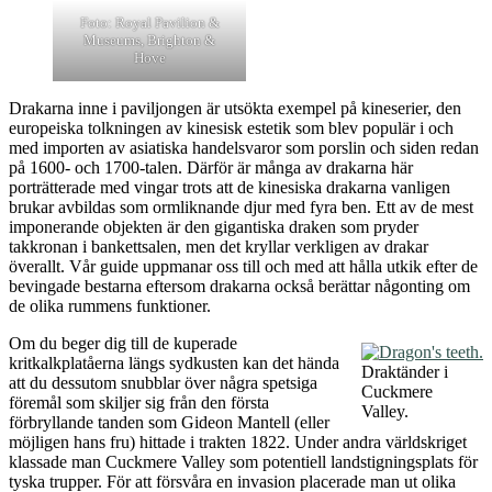
Foto: Royal Pavilion &
Museums, Brighton &
Hove
Drakarna inne i paviljongen är utsökta exempel på kineserier, den
europeiska tolkningen av kinesisk estetik som blev populär i och
med importen av asiatiska handelsvaror som porslin och siden redan
på 1600- och 1700-talen. Därför är många av drakarna här
porträtterade med vingar trots att de kinesiska drakarna vanligen
brukar avbildas som ormliknande djur med fyra ben. Ett av de mest
imponerande objekten är den gigantiska draken som pryder
takkronan i bankettsalen, men det kryllar verkligen av drakar
överallt. Vår guide uppmanar oss till och med att hålla utkik efter de
bevingade bestarna eftersom drakarna också berättar någonting om
de olika rummens funktioner.
Om du beger dig till de kuperade
kritkalkplatåerna längs sydkusten kan det hända
Draktänder i
att du dessutom snubblar över några spetsiga
Cuckmere
föremål som skiljer sig från den första
Valley.
förbryllande tanden som Gideon Mantell (eller
möjligen hans fru) hittade i trakten 1822. Under andra världskriget
klassade man Cuckmere Valley som potentiell landstigningsplats för
tyska trupper. För att försvåra en invasion placerade man ut olika