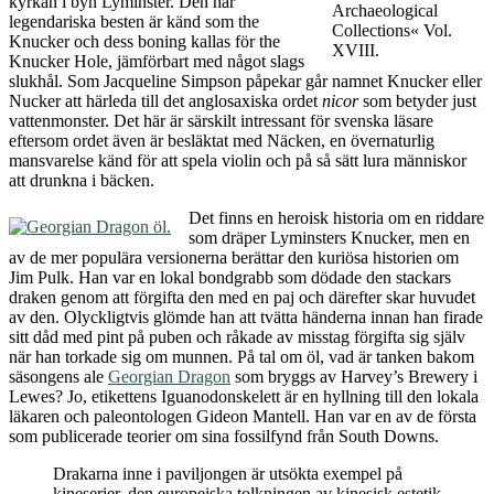
kyrkan i byn Lyminster. Den här
Archaeological
legendariska besten är känd som the
Collections« Vol.
Knucker och dess boning kallas för the
XVIII.
Knucker Hole, jämförbart med något slags
slukhål. Som Jacqueline Simpson påpekar går namnet Knucker eller
Nucker att härleda till det anglosaxiska ordet
nicor
som betyder just
vattenmonster. Det här är särskilt intressant för svenska läsare
eftersom ordet även är besläktat med Näcken, en övernaturlig
mansvarelse känd för att spela violin och på så sätt lura människor
att drunkna i bäcken.
Det finns en heroisk historia om en riddare
som dräper Lyminsters Knucker, men en
av de mer populära versionerna berättar den kuriösa historien om
Jim Pulk. Han var en lokal bondgrabb som dödade den stackars
draken genom att förgifta den med en paj och därefter skar huvudet
av den. Olyckligtvis glömde han att tvätta händerna innan han firade
sitt dåd med pint på puben och råkade av misstag förgifta sig själv
när han torkade sig om munnen. På tal om öl, vad är tanken bakom
säsongens ale
Georgian Dragon
som bryggs av Harvey’s Brewery i
Lewes? Jo, etikettens Iguanodonskelett är en hyllning till den lokala
läkaren och paleontologen Gideon Mantell. Han var en av de första
som publicerade teorier om sina fossilfynd från South Downs.
Drakarna inne i paviljongen är utsökta exempel på
kineserier, den europeiska tolkningen av kinesisk estetik