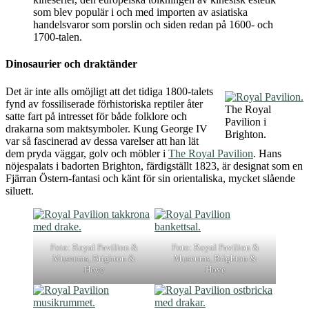
som blev populär i och med importen av asiatiska
handelsvaror som porslin och siden redan på 1600- och
1700-talen.
Dinosaurier och draktänder
Det är inte alls omöjligt att det tidiga 1800-talets
fynd av fossiliserade förhistoriska reptiler åter
The Royal
satte fart på intresset för både folklore och
Pavilion i
drakarna som maktsymboler. Kung George IV
Brighton.
var så fascinerad av dessa varelser att han lät
dem pryda väggar, golv och möbler i
The Royal Pavilion
. Hans
nöjespalats i badorten Brighton, färdigställt 1823, är designat som en
Fjärran Östern-fantasi och känt för sin orientaliska, mycket slående
siluett.
Foto: Royal Pavilion &
Foto: Royal Pavilion &
Museums, Brighton &
Museums, Brighton &
Hove
Hove