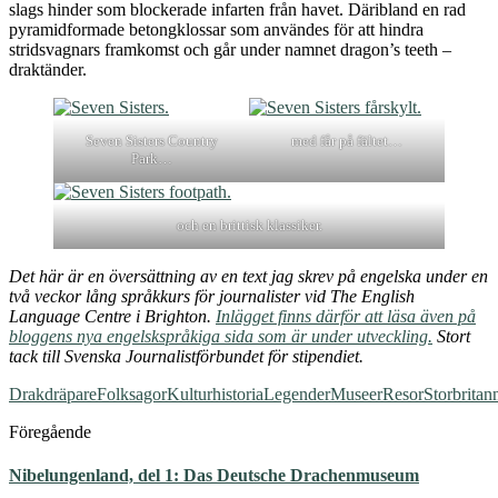
slags hinder som blockerade infarten från havet. Däribland en rad
pyramidformade betongklossar som användes för att hindra
stridsvagnars framkomst och går under namnet dragon’s teeth –
draktänder.
Seven Sisters Country
med får på fältet…
Park…
och en brittisk klassiker.
Det här är en översättning av en text jag skrev på engelska under en
två veckor lång språkkurs för journalister vid The English
Language Centre i Brighton.
Inlägget finns därför att läsa även på
bloggens nya engelskspråkiga sida som är under utveckling.
Stort
tack till Svenska Journalistförbundet för stipendiet.
Drakdräpare
Folksagor
Kulturhistoria
Legender
Museer
Resor
Storbritan
Föregående
Nibelungenland, del 1: Das Deutsche Drachenmuseum