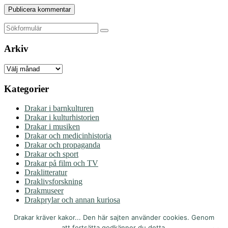
Sök
Arkiv
Arkiv
Kategorier
Drakar i barnkulturen
Drakar i kulturhistorien
Drakar i musiken
Drakar och medicinhistoria
Drakar och propaganda
Drakar och sport
Drakar på film och TV
Draklitteratur
Draklivsforskning
Drakmuseer
Drakprylar och annan kuriosa
Drakturism
Drakar kräver kakor... Den här sajten använder cookies. Genom
Copyright © 2015-2026 Johanna Paulsson | All Rights Reserved
att fortsätta godkänner du detta.