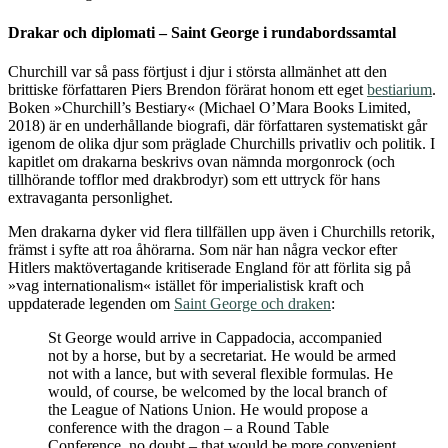
Drakar och diplomati – Saint George i rundabordssamtal
Churchill var så pass förtjust i djur i största allmänhet att den
brittiske författaren Piers Brendon förärat honom ett eget
bestiarium
.
Boken »Churchill’s Bestiary« (Michael O’Mara Books Limited,
2018) är en underhållande biografi, där författaren systematiskt går
igenom de olika djur som präglade Churchills privatliv och politik. I
kapitlet om drakarna beskrivs ovan nämnda morgonrock (och
tillhörande tofflor med drakbrodyr) som ett uttryck för hans
extravaganta personlighet.
Men drakarna dyker vid flera tillfällen upp även i Churchills retorik,
främst i syfte att roa åhörarna. Som när han några veckor efter
Hitlers maktövertagande kritiserade England för att förlita sig på
»vag internationalism« istället för imperialistisk kraft och
uppdaterade legenden om
Saint George och draken
:
St George would arrive in Cappadocia, accompanied
not by a horse, but by a secretariat. He would be armed
not with a lance, but with several flexible formulas. He
would, of course, be welcomed by the local branch of
the League of Nations Union. He would propose a
conference with the dragon – a Round Table
Conference, no doubt – that would be more convenient