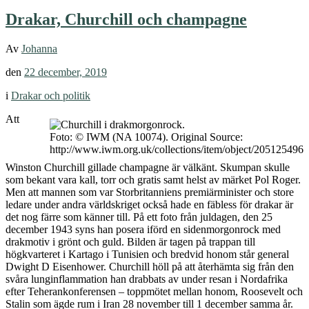
Drakar, Churchill och champagne
Av
Johanna
den
22 december, 2019
i
Drakar och politik
Att
Foto: © IWM (NA 10074). Original Source:
http://www.iwm.org.uk/collections/item/object/205125496
Winston Churchill gillade champagne är välkänt. Skumpan skulle
som bekant vara kall, torr och gratis samt helst av märket Pol Roger.
Men att mannen som var Storbritanniens premiärminister och store
ledare under andra världskriget också hade en fäbless för drakar är
det nog färre som känner till. På ett foto från juldagen, den 25
december 1943 syns han posera iförd en sidenmorgonrock med
drakmotiv i grönt och guld. Bilden är tagen på trappan till
högkvarteret i Kartago i Tunisien och bredvid honom står general
Dwight D Eisenhower. Churchill höll på att återhämta sig från den
svåra lunginflammation han drabbats av under resan i Nordafrika
efter Teherankonferensen – toppmötet mellan honom, Roosevelt och
Stalin som ägde rum i Iran 28 november till 1 december samma år.