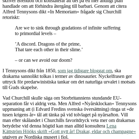
skriver Brendon och konstaterar att det på ett mer andligt plan
handlade om att förhindra återgång till barbari. Genom att citera
Alfred Tennysons dikt »In Memoriam« frågade sig Churchill
retoriskt:
Are we to sink through gradations of infinite suffering
to primordial levels –
’A discord. Dragons of the prime,
That tare each other in their slime.’
– or can we avoid our doom?
I Tennysons dikt från 1850,
som jag tidigare bloggat om
, ska
drakarna sannolikt tolkas i termer av dinosaurier. Nyckelfrasen ger
uttryck för predarwinistiska tankar om det naturliga urvalet i motsats
till Guds skapelse.
Vad Churchill skulle säga om Storbritanniens stundande EU-
separation får vi aldrig veta. Men Alfred »Nyårsklockan« Tennysons
uppmaning att (i Edvard Fredins svenska översättning) ringa ut »de
tusen krigens år« tål att tänka på vid tolvlaget på nyårsafton. Vill
man efter skålandet i Churchills favoritdryck veta mer om drakarnas
betydelse vid denna högtid kan man alltid konsultera
Lena
Kättström Hööks skrift »Gott nytt år! Drakar, eldar och champagne«
utgiven av Nordiska museet i fjol.