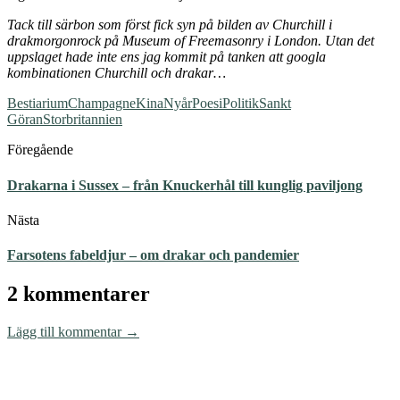
Tack till särbon som först fick syn på bilden av Churchill i
drakmorgonrock på Museum of Freemasonry i London. Utan det
uppslaget hade inte ens jag kommit på tanken att googla
kombinationen Churchill och drakar…
Bestiarium
Champagne
Kina
Nyår
Poesi
Politik
Sankt
Göran
Storbritannien
Föregående
Drakarna i Sussex – från Knuckerhål till kunglig paviljong
Nästa
Farsotens fabeldjur – om drakar och pandemier
2 kommentarer
Lägg till kommentar →