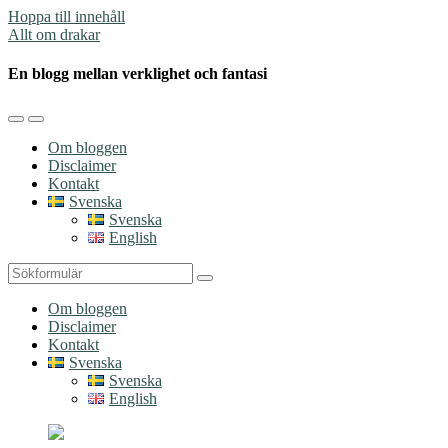
Hoppa till innehåll
Allt om drakar
En blogg mellan verklighet och fantasi
Slå
Slå
på/av
på/av
Om bloggen
mobilmenyn
sökfältet
Disclaimer
Kontakt
Svenska
Svenska
English
Sök
Om bloggen
Disclaimer
Kontakt
Svenska
Svenska
English