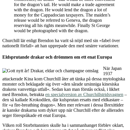
for the dragon’s tail. He would make a trade agreement
with the dragon. He would lend the dragon a lot of
money for the Cappadocian taxpayers. The maiden’s
release would be referred to Geneva, the dragon
reserving all his rights meanwhile. Finally St George
would be photographed with the dragon.
Churchill lär enligt Brendon ha varit så nöjd med sin »fabel över
nationellt förfall« att han upprepade den med smärre variationer.
Eldsprutande drakar och drömmen om ett enat Europa
När Japan
1937
attackerade Kina kom Churchill åter att tänka på dessa mytologiska
monster och beklagade sig över »den sårade ursinniga kinesiska
drakens vanvettiga utfall«. Sedan kan man förstås också, i likhet
med Brendon, betrakta
en specialversion av Churchillstridsvagnen
–
den så kallade Krokodilen, där kulsprutan ersatts med eldkastare –
för »a fire-breathing dragon«. Men mer relevant i dessa Brexittider
är kanske drakarna som dyker upp när Churchill efter de allierades
seger förespråkade ett enat Europa.
Vilken roll Storbritannien skulle ha i sammanhanget förblev oklart,